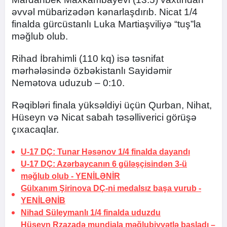
əvvəl mübarizədən kənarlaşdırıb. Nicat 1/4
finalda gürcüstanlı Luka Martiaşviliyə “tuş”la
məğlub olub.
Rihad İbrahimli (110 kq) isə təsnifat
mərhələsində özbəkistanlı Sayidəmir
Nemətova uduzub – 0:10.
Rəqibləri finala yüksəldiyi üçün Qurban, Nihat,
Hüseyn və Nicat sabah təsəlliverici görüşə
çıxacaqlar.
U-17 DÇ: Tunar Həsənov 1/4 finalda dayandı
U-17 DÇ: Azərbaycanın 6 güləşçisindən 3-ü
məğlub olub -
YENİLƏNİR
Gülxanım Şirinova DÇ-ni medalsız başa vurub -
YENİLƏNİB
Nihad Süleymanlı 1/4 finalda uduzdu
Hüseyn Rzazadə mundiala məğlubiyyətlə başladı –