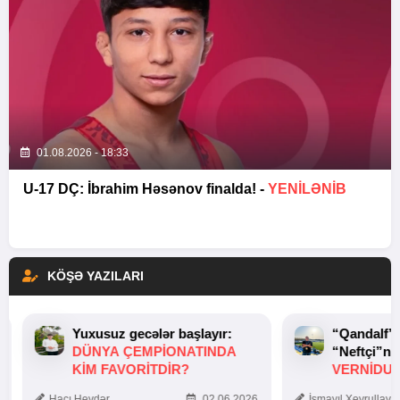
01.08.2026 - 18:33
U-17 DÇ: İbrahim Həsənov finalda! -
YENİLƏNİB
KÖŞƏ YAZILARI
Yuxusuz gecələr başlayır:
“Qandalf”
DÜNYA ÇEMPIONATINDA
“Neftçi”ni
KIM FAVORITDIR?
VERNİDUB
TOXUNUŞ
Hacı Heydər
02.06.2026
İsmayıl Xeyrullaye