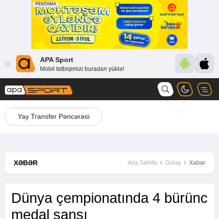
APA Sport
Mobil tətbiqimizi buradan yüklə!
Yay Transfer Pəncərəsi
XƏBƏR
Ana Səhifə
Güləş
Xəbər
Dünya çempionatında 4 bürünc
medal şansı