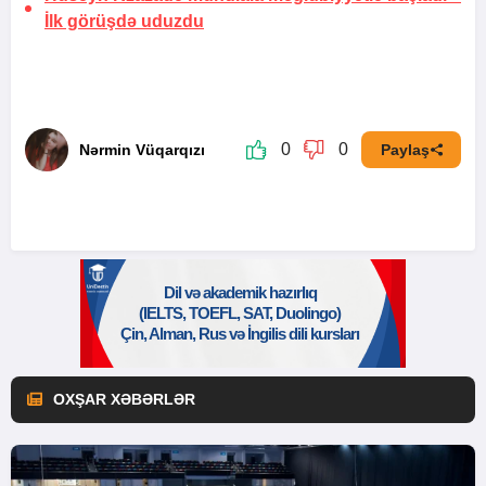
İlk görüşdə uduzdu
0
0
Nərmin Vüqarqızı
Paylaş
OXŞAR XƏBƏRLƏR