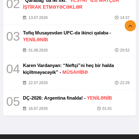
02
"Qarabağ"da iki itki:
"VESTRİ" İLƏ MATÇDA
İŞTİRAK ETMƏYƏCƏKLƏR
13.07.2026
14:37
03
Tofiq Musayevdən UFC-də ikinci qələbə -
YENİLƏNİB
01.08.2026
20:52
04
Karen Vardanyan: “Neftçi”ni heç bir halda
kiçiltməyəcəyik” -
MÜSAHİBƏ
22.07.2026
22:26
05
DÇ-2026: Argentina finalda! -
YENİLƏNİB
16.07.2026
01:01