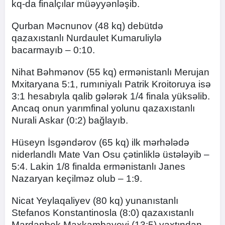
kq-da finalçılar müəyyənləşib.
Qurban Məcnunov (48 kq) debütdə
qazaxıstanlı Nurdaulet Kumaruliylə
bacarmayıb – 0:10.
Nihat Bəhmənov (55 kq) ermənistanlı Merujan
Mxitaryana 5:1, rumıniyalı Patrik Kroitoruya isə
3:1 hesabıyla qalib gələrək 1/4 finala yüksəlib.
Ancaq onun yarımfinal yolunu qazaxıstanlı
Nurali Askar (0:2) bağlayıb.
Hüseyn İsgəndərov (65 kq) ilk mərhələdə
niderlandlı Mate Van Osu çətinliklə üstələyib –
5:4. Lakin 1/8 finalda ermənistanlı Janes
Nazaryan keçilməz olub – 1:9.
Nicat Yeylaqaliyev (80 kq) yunanıstanlı
Stefanos Konstantinosla (8:0) qazaxıstanlı
Mardanbek Maxkambayevi (13:5) vaxtından