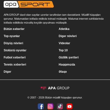
APA GROUP daxil olan saytlar uzerlər tərəfindən tam dəstəklənir. Müəllif hüquqları
qorunur. Məlumatdan istifadə etdikdə istinad mütləqdir. Məlumat internet səhifələrində
istifadə edildikdə müvafiq keçidin qoyulması mütləqdir.
Bütün xəbərlər
Atletika
Top oyunlar
Digər növləri
Döyüş növləri
Videolar
Stolüstü oyunlar
Top 10
Futbol xəbərləri
Gizlilik şərtləri
Tennis xəbərləri
Haqqımızda
Digər
Əlaqə
© 2007 - 2026 Bütün müəllif hüquqları qorunur.