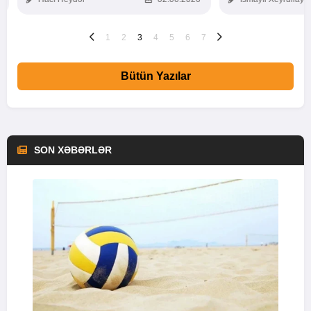
1
2
3
4
5
6
7
Bütün Yazılar
SON XƏBƏRLƏR