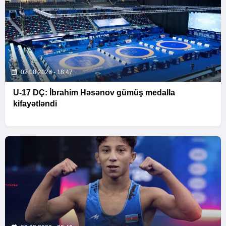
02.08.2026 - 18:47
U-17 DÇ: İbrahim Həsənov gümüş medalla
kifayətləndi