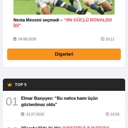
Nesta Messini seçmədi –
“ƏN GÜCLÜ RONALDO
“
IDI”
V
20
04.06.2026
20:11
Digərləri
TOP 5
01
Elmar Baxşıyev: “Bu nəticə hamı üçün
gözlənilməz oldu”
31.07.2026
16:26