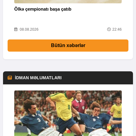
Ölkə çempionatı başa çatıb
T
37
08.08.2026
22:46
Bütün xəbərlər
İDMAN MƏLUMATLARI