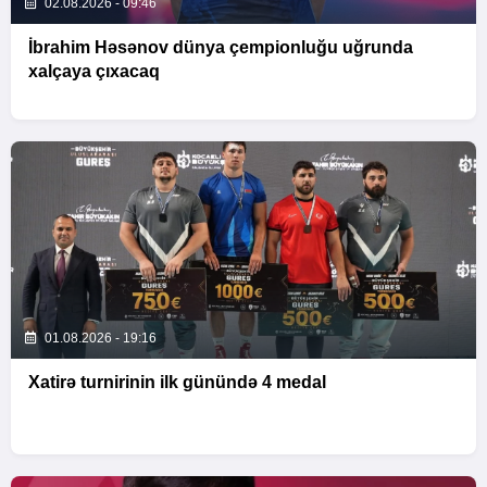
02.08.2026 - 09:46
İbrahim Həsənov dünya çempionluğu uğrunda
xalçaya çıxacaq
01.08.2026 - 19:16
Xatirə turnirinin ilk günündə 4 medal