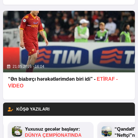
21.05.2026 - 16:04
“Ən biabırçı hərəkətlərimdən biri idi” -
ETIRAF -
VİDEO
KÖŞƏ YAZILARI
Yuxusuz gecələr başlayır:
“Qandalf”
DÜNYA ÇEMPIONATINDA
“Neftçi”ni