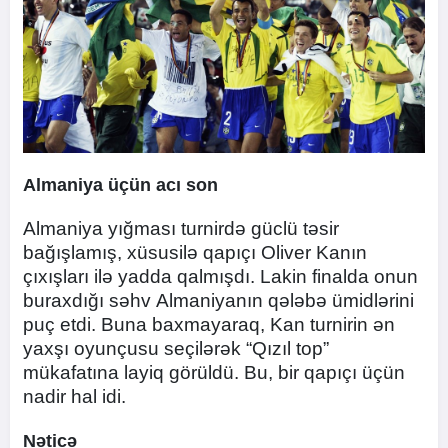
Almaniya üçün acı son
Almaniya yığması turnirdə güclü təsir
bağışlamış, xüsusilə qapıçı Oliver Kanın
çıxışları ilə yadda qalmışdı. Lakin finalda onun
buraxdığı səhv Almaniyanın qələbə ümidlərini
puç etdi. Buna baxmayaraq, Kan turnirin ən
yaxşı oyunçusu seçilərək “Qızıl top”
mükafatına layiq görüldü. Bu, bir qapıçı üçün
nadir hal idi.
Nəticə