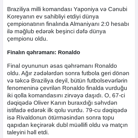
Braziliya milli komandası Yaponiya və Cənubi
Koreyanın ev sahibliyi etdiyi dünya
çempionatının finalında Almaniyanı 2:0 hesabı
ilə məğlub edərək beşinci dəfə dünya
çempionu oldu.
Finalın qəhrəmanı: Ronaldo
Final oyununun əsas qəhrəmanı Ronaldo
oldu. Ağır zədələrdən sonra futbola geri dönən
və təkcə Braziliya deyil, bütün futbolsevərlərin
fenomeninə çevrilən Ronaldo finalda vurduğu
iki qolla komandasını zirvəyə daşıdı. O, 67-ci
dəqiqədə Oliver Kanın buraxdığı səhvdən
istifadə edərək ilk qolu vurdu. 79-cu dəqiqədə
isə Rivaldonun ötürməsindən sonra topu
qapıdan keçirərək dubl müəllifi oldu və matçın
taleyini həll etdi.