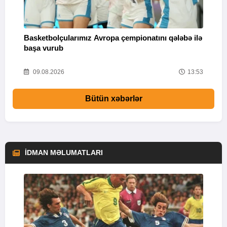
Basketbolçularımız Avropa çempionatını qələbə ilə
Q
başa vurub
V
16
09.08.2026
13:53
Bütün xəbərlər
İDMAN MƏLUMATLARI