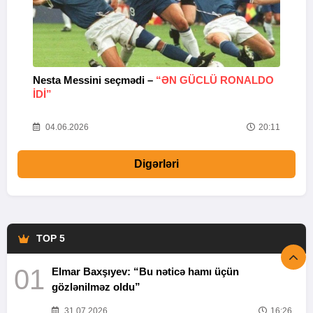
Nesta Messini seçmədi –
“ƏN GÜCLÜ RONALDO
“
IDI”
V
20
04.06.2026
20:11
Digərləri
TOP 5
01
Elmar Baxşıyev: “Bu nəticə hamı üçün
gözlənilməz oldu”
31.07.2026
16:26