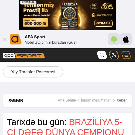
APA Sport
Mobil tətbiqimizi buradan yüklə!
Yay Transfer Pəncərəsi
XƏBƏR
Ana Səhifə
İdman məlumatları
Xəbər
Tarixdə bu gün:
BRAZILIYA 5-
CI DƏFƏ DÜNYA ÇEMPIONU