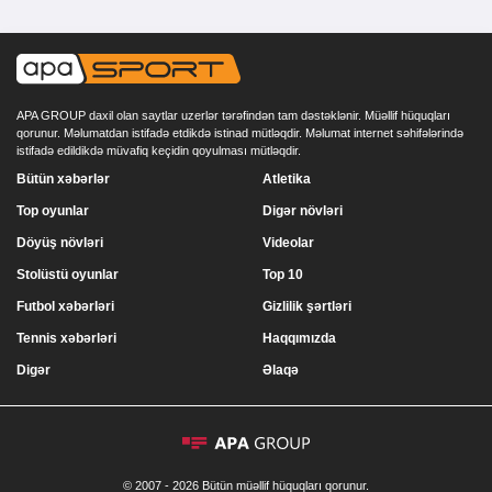
APA GROUP daxil olan saytlar uzerlər tərəfindən tam dəstəklənir. Müəllif hüquqları
qorunur. Məlumatdan istifadə etdikdə istinad mütləqdir. Məlumat internet səhifələrində
istifadə edildikdə müvafiq keçidin qoyulması mütləqdir.
Bütün xəbərlər
Atletika
Top oyunlar
Digər növləri
Döyüş növləri
Videolar
Stolüstü oyunlar
Top 10
Futbol xəbərləri
Gizlilik şərtləri
Tennis xəbərləri
Haqqımızda
Digər
Əlaqə
© 2007 - 2026 Bütün müəllif hüquqları qorunur.