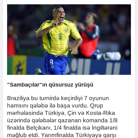
"Sambaçılar"ın qüsursuz yürüşü
Braziliya bu turnirdə keçirdiyi 7 oyunun
hamsını qələbə ilə başa vurdu. Qrup
mərhələsində Türkiyə, Çin və Kosta-Rika
üzərində qələbələr qazanan komanda 1/8
finalda Belçikanı, 1/4 finalda isə İngiltərəni
məğlub etdi. Yarımfinalda Türkiyəyə qarşı