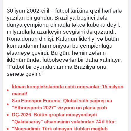
30 iyun 2002-ci il – futbol tarixinə qızıl hərflərlə
yazılan bir gündür. Braziliya beşinci dəfə
dünya çempionu olmaqla təkcə kuboku deyil,
milyardlarla azarkeşin sevgisini də qazandı.
Ronaldonun dirilişi, Kafunun liderliyi və bütün
komandanın harmoniyası bu çempionluğu
əfsanəyə çevirdi. Bu gün, həmin zəfərin
ildönümündə, futbolsevərlər bir daha xatırlayır:
“Futbol bir oyundur, amma Braziliya onu
sənətə çevirir.”
İdman komplekslərində ciddi nöqsanlar:
15 milyon
manat!
8-ci Etnospor Forumu: Qlobal sülh çağırışı və
“Ethnosports 2027” vizyonu ön plana çıxıb
DÇ-2026:
Bütün qruplar müəyyənləşdi
"Qalatasaray" əfsanəsinin vəfatından 74 il ötür:
"Məqsədimiz Türk olmayan klubları məğlub