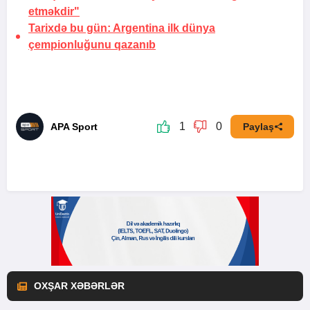
etməkdir"
Tarixdə bu gün: Argentina ilk dünya
çempionluğunu qazanıb
1
0
APA Sport
Paylaş
OXŞAR XƏBƏRLƏR