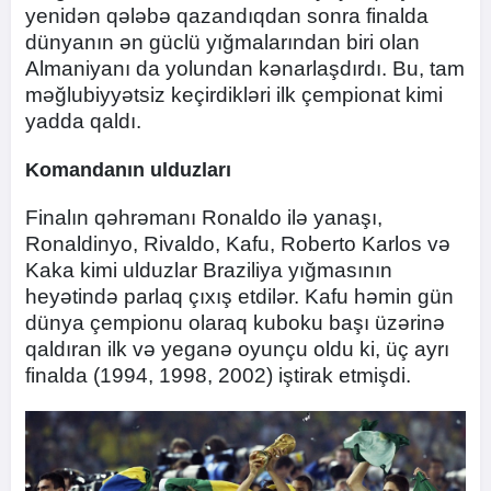
yenidən qələbə qazandıqdan sonra finalda
dünyanın ən güclü yığmalarından biri olan
Almaniyanı da yolundan kənarlaşdırdı. Bu, tam
məğlubiyyətsiz keçirdikləri ilk çempionat kimi
yadda qaldı.
Komandanın ulduzları
Finalın qəhrəmanı Ronaldo ilə yanaşı,
Ronaldinyo, Rivaldo, Kafu, Roberto Karlos və
Kaka kimi ulduzlar Braziliya yığmasının
heyətində parlaq çıxış etdilər. Kafu həmin gün
dünya çempionu olaraq kuboku başı üzərinə
qaldıran ilk və yeganə oyunçu oldu ki, üç ayrı
finalda (1994, 1998, 2002) iştirak etmişdi.