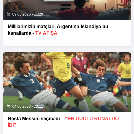
09.06.2026 - 11:20
Millilərimizin matçları, Argentina-İslandiya bu
kanallarda -
TV AFİŞA
04.06.2026 - 20:11
Nesta Messini seçmədi –
“ƏN GÜCLÜ RONALDO
IDI”