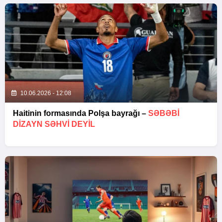
10.06.2026 - 12:08
Haitinin formasında Polşa bayrağı –
SƏBƏBI
DIZAYN SƏHVI DEYIL