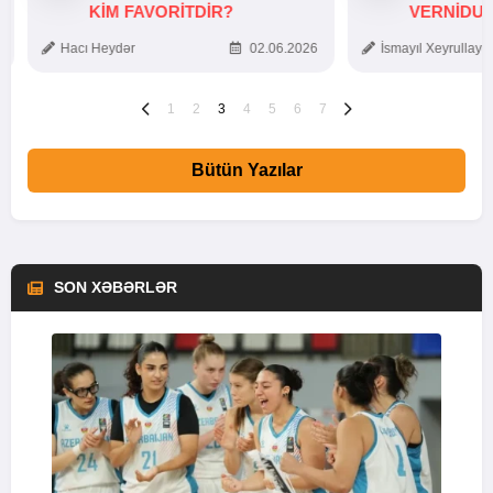
KIM FAVORITDIR?
VERNİDUB
TOXUNUŞ
Hacı Heydər
02.06.2026
İsmayıl Xeyrullaye
1
2
3
4
5
6
7
Bütün Yazılar
SON XƏBƏRLƏR