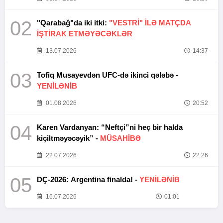
02
"Qarabağ"da iki itki:
"VESTRİ" İLƏ MATÇDA
İŞTİRAK ETMƏYƏCƏKLƏR
13.07.2026
14:37
03
Tofiq Musayevdən UFC-də ikinci qələbə -
YENİLƏNİB
01.08.2026
20:52
04
Karen Vardanyan: “Neftçi”ni heç bir halda
kiçiltməyəcəyik” -
MÜSAHİBƏ
22.07.2026
22:26
05
DÇ-2026: Argentina finalda! -
YENİLƏNİB
16.07.2026
01:01