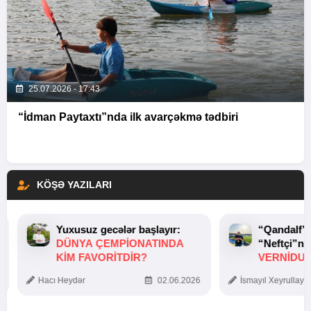
25.07.2026 - 17:43
“İdman Paytaxtı”nda ilk avarçəkmə tədbiri
KÖŞƏ YAZILARI
Yuxusuz gecələr başlayır:
“Qandalf”
DÜNYA ÇEMPIONATINDA
“Neftçi”ni
KIM FAVORITDIR?
VERNİDUB
TOXUNUŞ
Hacı Heydər
02.06.2026
İsmayıl Xeyrullaye