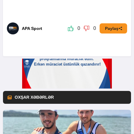
0
0
APA Sport
Paylaş
OXŞAR XƏBƏRLƏR