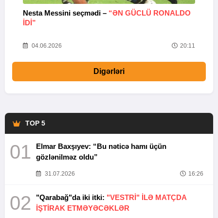
Nesta Messini seçmədi –
“ƏN GÜCLÜ RONALDO
“
IDI”
V
20
04.06.2026
20:11
Digərləri
TOP 5
01
Elmar Baxşıyev: “Bu nəticə hamı üçün
gözlənilməz oldu”
31.07.2026
16:26
02
"Qarabağ"da iki itki:
"VESTRİ" İLƏ MATÇDA
İŞTİRAK ETMƏYƏCƏKLƏR