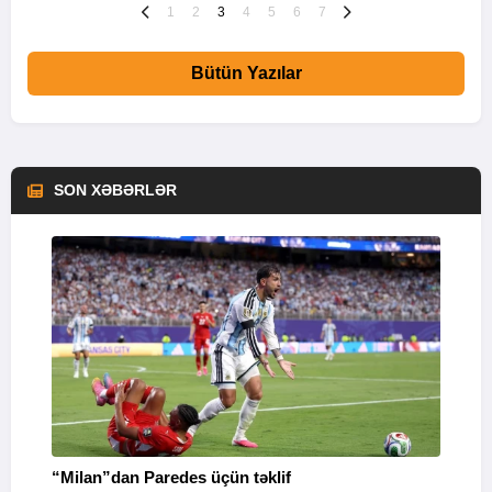
1
2
3
4
5
6
7
Bütün Yazılar
SON XƏBƏRLƏR
“Milan”dan Paredes üçün təklif
M