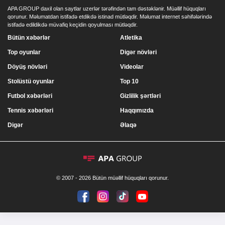
APA GROUP daxil olan saytlar uzerlər tərəfindən tam dəstəklənir. Müəllif hüquqları
qorunur. Məlumatdan istifadə etdikdə istinad mütləqdir. Məlumat internet səhifələrində
istifadə edildikdə müvafiq keçidin qoyulması mütləqdir.
Bütün xəbərlər
Atletika
Top oyunlar
Digər növləri
Döyüş növləri
Videolar
Stolüstü oyunlar
Top 10
Futbol xəbərləri
Gizlilik şərtləri
Tennis xəbərləri
Haqqımızda
Digər
Əlaqə
© 2007 - 2026 Bütün müəllif hüquqları qorunur.