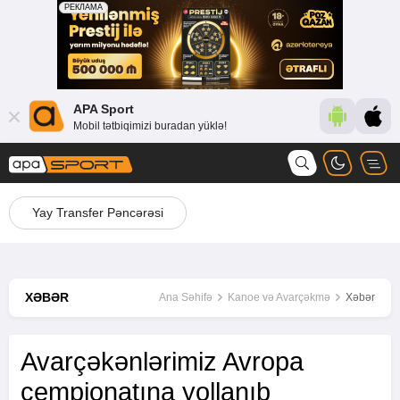
APA Sport
Mobil tətbiqimizi buradan yüklə!
Yay Transfer Pəncərəsi
XƏBƏR
Ana Səhifə
Kanoe və Avarçəkmə
Xəbər
Avarçəkənlərimiz Avropa
çempionatına yollanıb