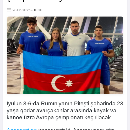
28.06.2025 - 10:20
İyulun 3-6-da Rumıniyanın Piteşti şəhərində 23
yaşa qədər avarçəkənlər arasında kayak və
kanoe üzrə Avropa çempionatı keçiriləcək.