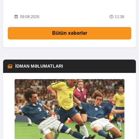
53
09.08.2026
11:36
Bütün xəbərlər
İDMAN MƏLUMATLARI