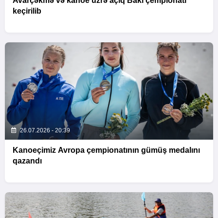
Avarçəkmə və kanoe üzrə açıq Bakı çempionatı
keçirilib
26.07.2026 - 20:39
Kanoeçimiz Avropa çempionatının gümüş medalını
qazandı