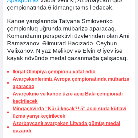
Apasport.az
xəbər verir ki, Azərbaycanı qitə
çempionatında 6 idmançı təmsil edəcək.
Kanoe yarışlarında Tatyana Smilovenko
çempionluq uğrunda mübarizə aparacaq.
Komandanın perspektivli üzvlərindən olan Amil
Ramazanov, Əlimurad Hacızadə, Ceyhun
Vəlixanov, Niyaz Məlikov və Elvin Əliyev isə
kayak növündə medal qazanmağa çalışacaq.
İkiqat Olimpiya çempionu vəfat edib
Avarçəkənlərimiz Avropa çempionatında mübarizə
aparacaq
Avarçəkmə və kanoe üzrə açıq Bakı çempionatı
keçiriləcək
Mingəçevirdə "Kürü keçək?! 5" açıq suda kütləvi
üzmə yarışı keçiriləcək
Azərbaycanlı avarçəkən Litvada gümüş medal
qazandı