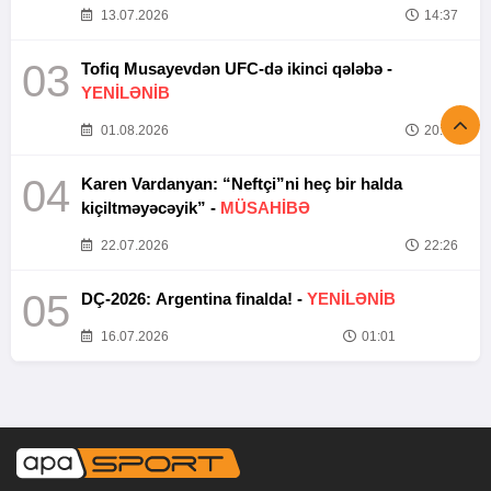
13.07.2026
14:37
03
Tofiq Musayevdən UFC-də ikinci qələbə -
YENİLƏNİB
01.08.2026
20:52
04
Karen Vardanyan: “Neftçi”ni heç bir halda
kiçiltməyəcəyik” -
MÜSAHİBƏ
22.07.2026
22:26
05
DÇ-2026: Argentina finalda! -
YENİLƏNİB
16.07.2026
01:01