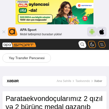
APA Sport
Mobil tətbiqimizi buradan yüklə!
Yay Transfer Pəncərəsi
XƏBƏR
Ana Səhifə
Taekvondo
Xəbər
Parataekvondoçularımız 2 qızıl
və 2 bürünc medal qazanıb