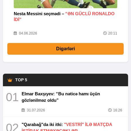
Nesta Messini seçmədi –
“ƏN GÜCLÜ RONALDO
“
IDI”
V
20
04.06.2026
20:11
Digərləri
TOP 5
01
Elmar Baxşıyev: “Bu nəticə hamı üçün
gözlənilməz oldu”
31.07.2026
16:26
02
"Qarabağ"da iki itki:
"VESTRİ" İLƏ MATÇDA
İŞTİRAK ETMƏYƏCƏKLƏR