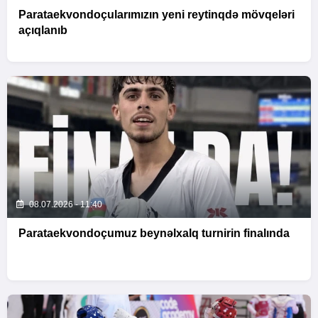
Parataekvondoçularımızın yeni reytinqdə mövqeləri
açıqlanıb
08.07.2026 - 11:40
Parataekvondoçumuz beynəlxalq turnirin finalında