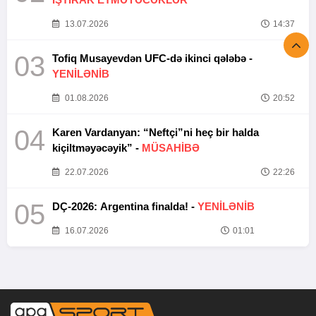
13.07.2026
14:37
03
Tofiq Musayevdən UFC-də ikinci qələbə -
YENİLƏNİB
01.08.2026
20:52
04
Karen Vardanyan: “Neftçi”ni heç bir halda
kiçiltməyəcəyik” -
MÜSAHİBƏ
22.07.2026
22:26
05
DÇ-2026: Argentina finalda! -
YENİLƏNİB
16.07.2026
01:01