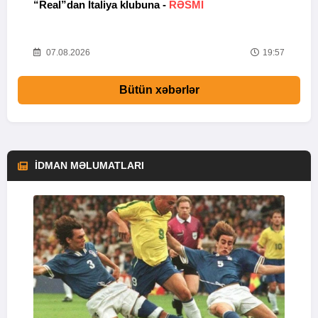
I
“Real”dan İtaliya klubuna -
RƏSMİ
K
k
25
07.08.2026
19:57
Bütün xəbərlər
İDMAN MƏLUMATLARI