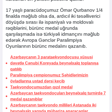
17 yaşlı paracüdoçumuz Ömər Qurbanov 1/4
finalda məğlub olsa da, ardıcıl iki təsəlliverici
döyüşdə sırası ilə ispaniyalı və moldovalı
rəqiblərini, bürünc medal uğrunda
qarşılaşmada isə türkiyəli idmançını məğlub
edərək Avropa Gənclər Paralimpiya
Oyunlarının bürünc medalını qazanıb.
Azərbaycanın 3 parataekvondoçusu xüsusi
dəvətlə Cənubi Koreyada beynəlxalq toplanışa
qatılıb
Paralimpiya çempionumuz Şəhidlərimizin
övladlarına ustad dərsi keçib
Taekvondoçumuzdan qızıl medal
Azərbaycan taekvondoçuları beynəlxalq turnirdə 7
medal qazanıblar
Azərbaycanın taekvondo milliləri Astanada iki
beynəlxalq yarışda mübarizə aparacaqlar