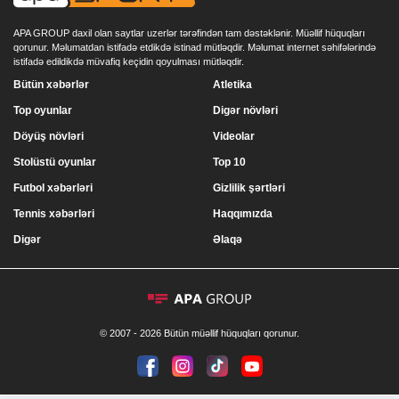
APA GROUP daxil olan saytlar uzerlər tərəfindən tam dəstəklənir. Müəllif hüquqları
qorunur. Məlumatdan istifadə etdikdə istinad mütləqdir. Məlumat internet səhifələrində
istifadə edildikdə müvafiq keçidin qoyulması mütləqdir.
Bütün xəbərlər
Atletika
Top oyunlar
Digər növləri
Döyüş növləri
Videolar
Stolüstü oyunlar
Top 10
Futbol xəbərləri
Gizlilik şərtləri
Tennis xəbərləri
Haqqımızda
Digər
Əlaqə
© 2007 - 2026 Bütün müəllif hüquqları qorunur.