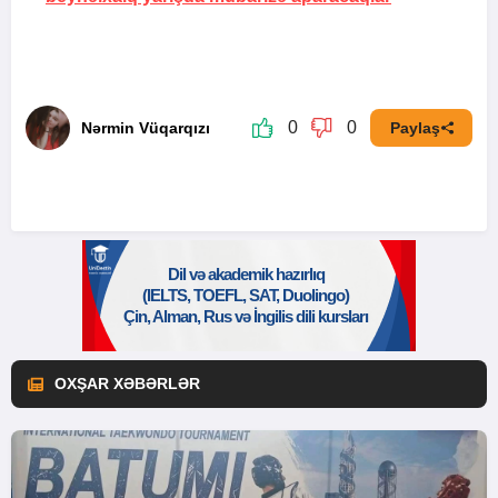
0
0
Nərmin Vüqarqızı
Paylaş
OXŞAR XƏBƏRLƏR