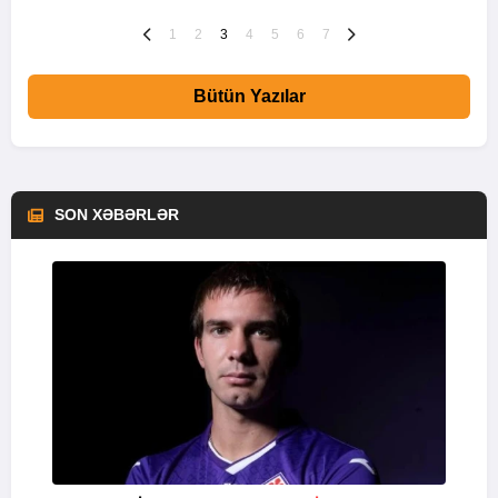
1
2
3
4
5
6
7
Bütün Yazılar
SON XƏBƏRLƏR