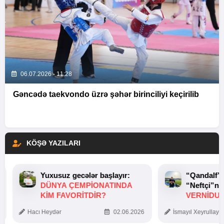
06.07.2026 - 11:28
Gəncədə taekvondo üzrə şəhər birinciliyi keçirilib
KÖŞƏ YAZILARI
Yuxusuz gecələr başlayır:
“Qandalf”
DÜNYA ÇEMPIONATINDA
“Neftçi”ni
KIM FAVORITDIR?
VERNİDUB
TOXUNUŞ
Hacı Heydər
02.06.2026
İsmayıl Xeyrullaye