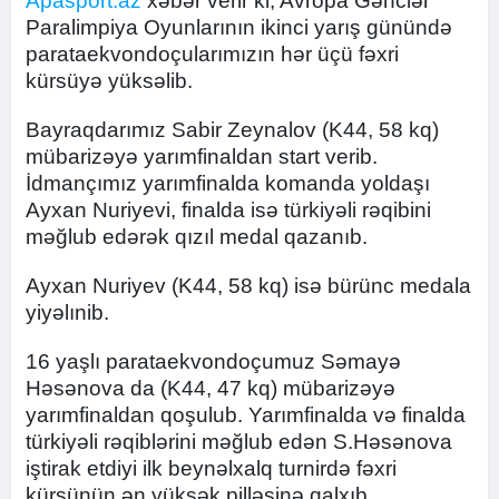
Apasport.az
xəbər verir ki, Avropa Gənclər
Paralimpiya Oyunlarının ikinci yarış günündə
parataekvondoçularımızın hər üçü fəxri
kürsüyə yüksəlib.
Bayraqdarımız Sabir Zeynalov (K44, 58 kq)
mübarizəyə yarımfinaldan start verib.
İdmançımız yarımfinalda komanda yoldaşı
Ayxan Nuriyevi, finalda isə türkiyəli rəqibini
məğlub edərək qızıl medal qazanıb.
Ayxan Nuriyev (K44, 58 kq) isə bürünc medala
yiyəlınib.
16 yaşlı parataekvondoçumuz Səmayə
Həsənova da (K44, 47 kq) mübarizəyə
yarımfinaldan qoşulub. Yarımfinalda və finalda
türkiyəli rəqiblərini məğlub edən S.Həsənova
iştirak etdiyi ilk beynəlxalq turnirdə fəxri
kürsünün ən yüksək pilləsinə qalxıb.