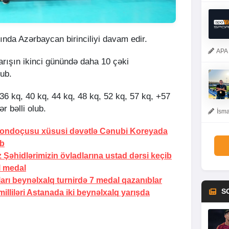
nda Azərbaycan birinciliyi davam edir.
APA 
arışın ikinci günündə daha 10 çəki
ub.
36 kq, 40 kq, 44 kq, 48 kq, 52 kq, 57 kq, +57
r bəlli olub.
İsma
vondoçusu xüsusi dəvətlə Cənubi Koreyada
ıb
əhidlərimizin övladlarına ustad dərsi keçib
 medal
rı beynəlxalq turnirdə 7 medal qazanıblar
S
lliləri Astanada iki beynəlxalq yarışda