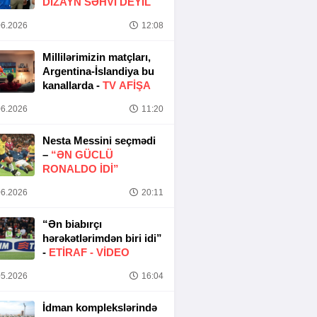
DIZAYN SƏHVI DEYIL
6.2026
12:08
Millilərimizin matçları,
Argentina-İslandiya bu
kanallarda -
TV AFİŞA
6.2026
11:20
Nesta Messini seçmədi
–
“ƏN GÜCLÜ
RONALDO IDI”
6.2026
20:11
“Ən biabırçı
hərəkətlərimdən biri idi”
-
ETIRAF -
VİDEO
5.2026
16:04
İdman komplekslərində