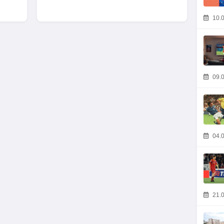
10.0
09.0
04.0
21.0