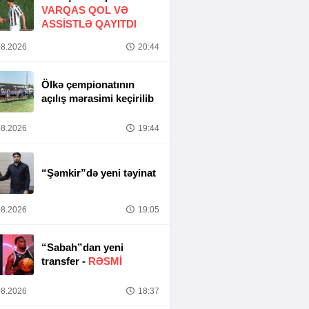
VARQAS QOL VƏ
ASSİSTLƏ QAYITDI
8.2026
20:44
Ölkə çempionatının
açılış mərasimi keçirilib
8.2026
19:44
“Şəmkir”də yeni təyinat
8.2026
19:05
“Sabah”dan yeni
transfer -
RƏSMİ
8.2026
18:37