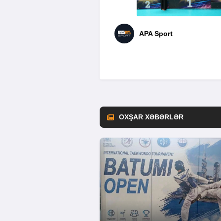
APA Sport
OXŞAR XƏBƏRLƏR