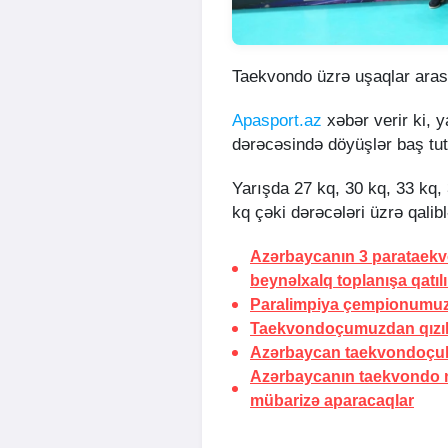
Taekvondo üzrə uşaqlar arası
Apasport.az
xəbər verir ki, y
dərəcəsində döyüşlər baş tut
Yarışda 27 kq, 30 kq, 33 kq, 
kq çəki dərəcələri üzrə qaliblə
Azərbaycanın 3 parataek
beynəlxalq toplanışa qatıl
Paralimpiya çempionumuz Ş
Taekvondoçumuzdan qızıl
Azərbaycan taekvondoçula
Azərbaycanın taekvondo mi
mübarizə aparacaqlar