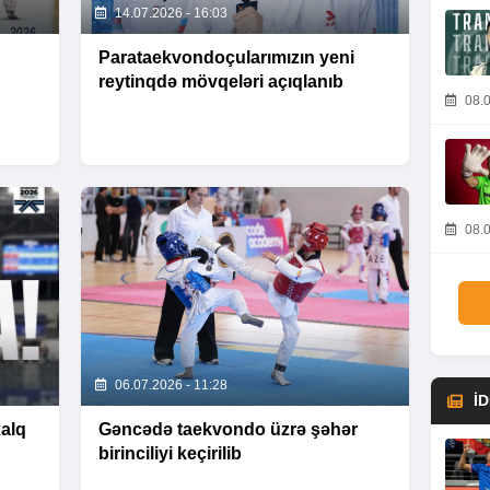
14.07.2026 - 16:03
Parataekvondoçularımızın yeni
reytinqdə mövqeləri açıqlanıb
08.0
08.0
06.07.2026 - 11:28
İ
alq
Gəncədə taekvondo üzrə şəhər
birinciliyi keçirilib