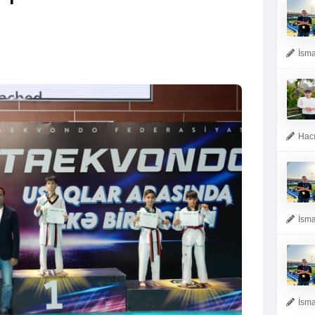
İsma
Hacı
İsma
İsma