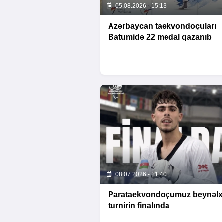
05.08.2026 - 15:13
Azərbaycan taekvondoçuları
Batumidə 22 medal qazanıb
08.07.2026 - 11:40
Parataekvondoçumuz beynəlx
turnirin finalında