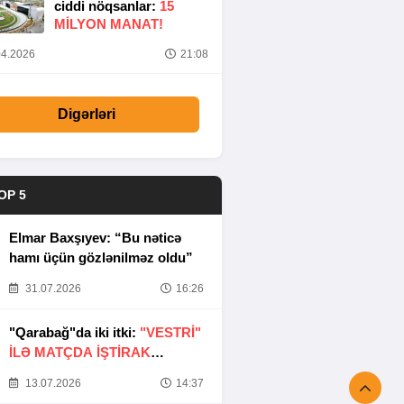
ciddi nöqsanlar:
15
MILYON MANAT!
4.2026
21:08
Digərləri
OP 5
Elmar Baxşıyev: “Bu nəticə
hamı üçün gözlənilməz oldu”
31.07.2026
16:26
"Qarabağ"da iki itki:
"VESTRİ"
İLƏ MATÇDA İŞTİRAK
ETMƏYƏCƏKLƏR
13.07.2026
14:37