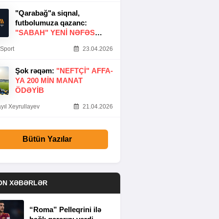
"Qarabağ"a siqnal,
futbolumuza qazanc:
"SABAH" YENI NƏFƏS
GƏTIRDI
Sport
23.04.2026
Şok rəqəm:
"NEFTÇI" AFFA-
YA 200 MIN MANAT
ÖDƏYIB
yıl Xeyrullayev
21.04.2026
Bütün Yazılar
ON XƏBƏRLƏR
“Roma” Pelleqrini ilə