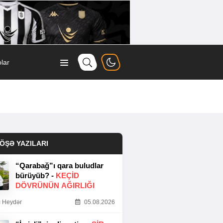
lar
ÖŞƏ YAZILARI
“Qarabağ”ı qara buludlar
bürüyüb? -
KEÇID
DÖVRÜNÜN AĞIRLIĞI
 Heydər
05.08.2026