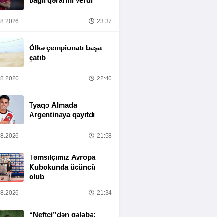
bağlı qərarını verdi
8.2026
23:37
Ölkə çempionatı başa
çatıb
8.2026
22:46
Tyaqo Almada
Argentinaya qayıtdı
8.2026
21:58
Təmsilçimiz Avropa
Kubokunda üçüncü
olub
8.2026
21:34
“Neftçi”dən qələbə: