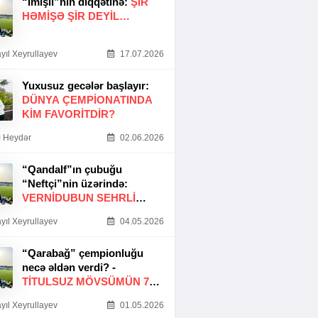
“İmişli”nin diqqətinə:
ŞIR
HƏMIŞƏ ŞIR DEYIL…
yıl Xeyrullayev
17.07.2026
Yuxusuz gecələr başlayır:
DÜNYA ÇEMPIONATINDA
KIM FAVORITDIR?
 Heydər
02.06.2026
“Qandalf”ın çubuğu
“Neftçi”nin üzərində:
VERNİDUBUN SEHRLİ
TOXUNUŞU
yıl Xeyrullayev
04.05.2026
“Qarabağ” çempionluğu
necə əldən verdi? -
TITULSUZ MÖVSÜMÜN 7
SƏBƏBI
yıl Xeyrullayev
01.05.2026