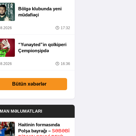
Bölgə klubunda yeni
müdafiəçi
8.2026
17:32
“Yunayted”in qolkiperi
Çempionşipdə
8.2026
16:36
Bütün xəbərlər
DMAN MƏLUMATLARI
Haitinin formasında
Polşa bayrağı –
SƏBƏBI