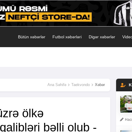
Bütün xəbərlər
Futbol xəbərləri
Digər xəbərlər
Video
Ana Səhifə
Taekvondo
Xəbər
K
zrə ölkə
Hacı
 qalibləri bəlli olub -