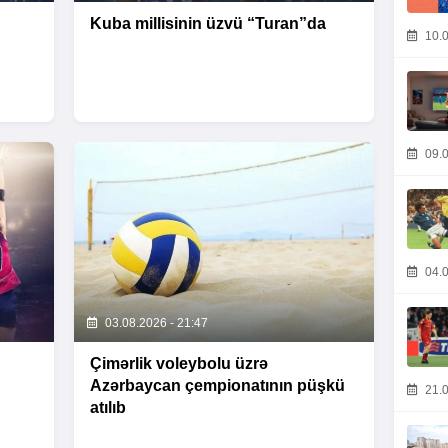
Kuba millisinin üzvü “Turan”da
10.0
09.0
04.0
03.08.2026 - 21:47
Çimərlik voleybolu üzrə
Azərbaycan çempionatının püşkü
21.0
atılıb