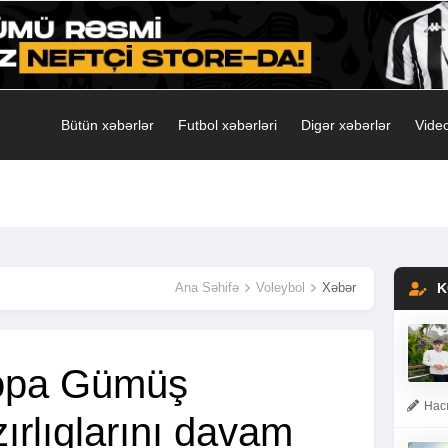
Bütün xəbərlər
Futbol xəbərləri
Digər xəbərlər
Video
Ana Səhifə
Voleybol
Xəbər
K
ropa Gümüş
Hacı
ırlıqlarını davam