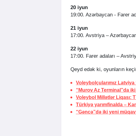
20 iyun
19:00. Azərbaycan - Farer ad
21 iyun
17:00. Avstriya – Azərbayca
22 iyun
17:00. Farer adaları – Avstri
Qeyd edək ki, oyunların keçiri
Voleybolçularımız Latviya 
“Murov Az Terminal”da ik
Voleybol Millətlər Liqası:
T
Türkiyə yarımfinalda –
Kan
“Gəncə”də iki yeni müqav