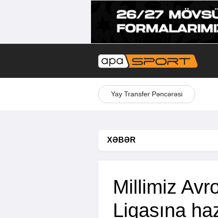
Yay Transfer Pəncərəsi
XƏBƏR
Millimiz Av
Liqasına haz