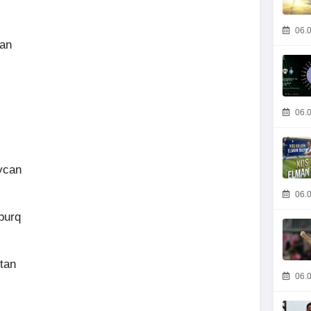
06.0
can
06.0
ycan
06.0
burq
tan
06.0