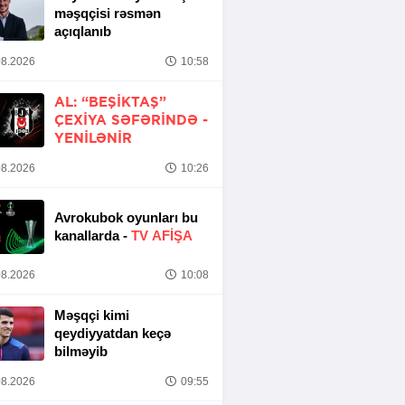
məşqçisi rəsmən
açıqlanıb
8.2026
10:58
AL: “BEŞIKTAŞ”
ÇEXIYA SƏFƏRINDƏ -
YENİLƏNİR
8.2026
10:26
Avrokubok oyunları bu
kanallarda -
TV AFİŞA
8.2026
10:08
Məşqçi kimi
qeydiyyatdan keçə
bilməyib
8.2026
09:55