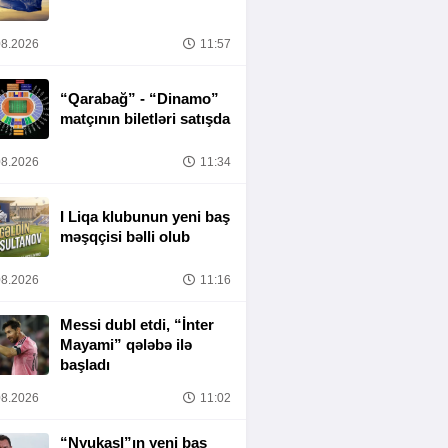
8.2026
11:57
“Qarabağ” - “Dinamo”
matçının biletləri satışda
8.2026
11:34
I Liqa klubunun yeni baş
məşqçisi bəlli olub
8.2026
11:16
Messi dubl etdi, “İnter
Mayami” qələbə ilə
başladı
8.2026
11:02
“Nyukasl”ın yeni baş