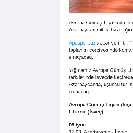
Avropa Gümüş Liqasında iştir
Azərbaycan millisi hazırlığı
Apasport.az
xəbər verir ki, 
toplanışı çərçivəsində koma
sınayacaq.
Yığmamız Avropa Gümüş Liqas
tarixlərində İsveçdə keçirəcə
Azərbaycanda, üçüncü tur isə
olunacaq.
Avropa Gümüş Liqası (kişil
I Turnir (İsveç)
06 iyun
17:00. Azərbaycan - İsveç