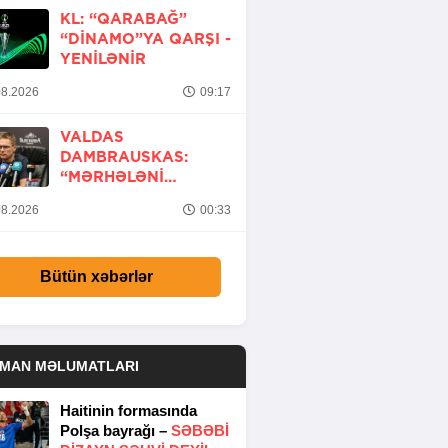
KL: “QARABAĞ”
“DINAMO”YA QARŞI -
YENİLƏNİR
8.2026
09:17
VALDAS
DAMBRAUSKAS:
“MƏRHƏLƏNI
KEÇMƏK ŞANSIMIZ
8.2026
00:33
VAR”
Bütün xəbərlər
DMAN MƏLUMATLARI
Haitinin formasında
Polşa bayrağı –
SƏBƏBI