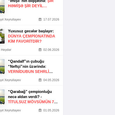
“İmişli”nin diqqətinə:
ŞIR
HƏMIŞƏ ŞIR DEYIL…
yıl Xeyrullayev
17.07.2026
Yuxusuz gecələr başlayır:
DÜNYA ÇEMPIONATINDA
KIM FAVORITDIR?
 Heydər
02.06.2026
“Qandalf”ın çubuğu
“Neftçi”nin üzərində:
VERNİDUBUN SEHRLİ
TOXUNUŞU
yıl Xeyrullayev
04.05.2026
“Qarabağ” çempionluğu
necə əldən verdi? -
TITULSUZ MÖVSÜMÜN 7
SƏBƏBI
yıl Xeyrullayev
01.05.2026