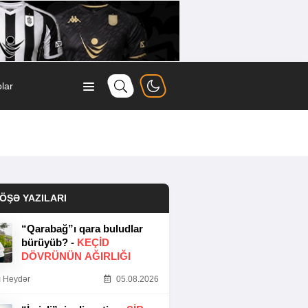
lar
ÖŞƏ YAZILARI
“Qarabağ”ı qara buludlar
bürüyüb? -
KEÇID
DÖVRÜNÜN AĞIRLIĞI
 Heydər
05.08.2026