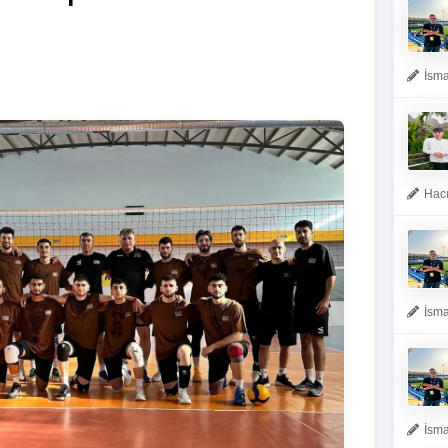
İsma
Hacı
İsma
İsma