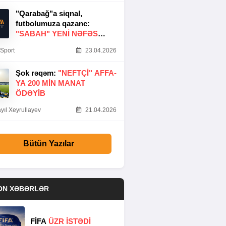
"Qarabağ"a siqnal,
futbolumuza qazanc:
"SABAH" YENI NƏFƏS
GƏTIRDI
Sport
23.04.2026
Şok rəqəm:
"NEFTÇI" AFFA-
YA 200 MIN MANAT
ÖDƏYIB
yıl Xeyrullayev
21.04.2026
Bütün Yazılar
ON XƏBƏRLƏR
FİFA
ÜZR İSTƏDİ