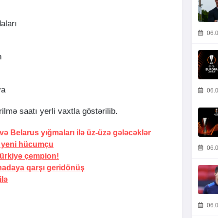
aları
06.0
n
ya
06.0
lmə saatı yerli vaxtla göstərilib.
və Belarus yığmaları ilə üz-üzə gələcəklər
i yeni hücumçu
06.0
ürkiyə çempion!
adaya qarşı geridönüş
ilə
06.0