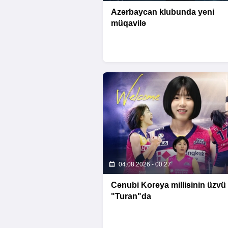
Azərbaycan klubunda yeni
müqavilə
04.08.2026 - 00:27
Cənubi Koreya millisinin üzvü
"Turan"da