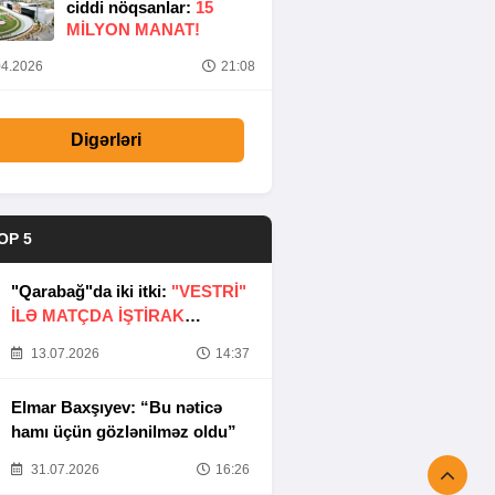
ciddi nöqsanlar:
15
MILYON MANAT!
4.2026
21:08
Digərləri
OP 5
"Qarabağ"da iki itki:
"VESTRİ"
İLƏ MATÇDA İŞTİRAK
ETMƏYƏCƏKLƏR
13.07.2026
14:37
Elmar Baxşıyev: “Bu nəticə
hamı üçün gözlənilməz oldu”
31.07.2026
16:26