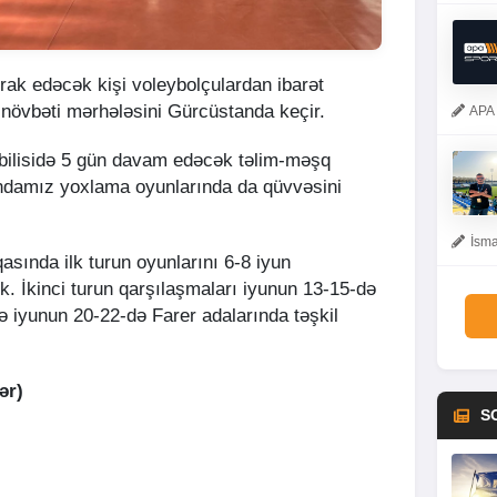
ak edəcək kişi voleybolçulardan ibarət
n növbəti mərhələsini Gürcüstanda keçir.
APA 
Tbilisidə 5 gün davam edəcək təlim-məşq
ndamız yoxlama oyunlarında da qüvvəsini
İsma
ında ilk turun oyunlarını 6-8 iyun
k. İkinci turun qarşılaşmaları iyunun 13-15-də
 iyunun 20-22-də Farer adalarında təşkil
ər)
S