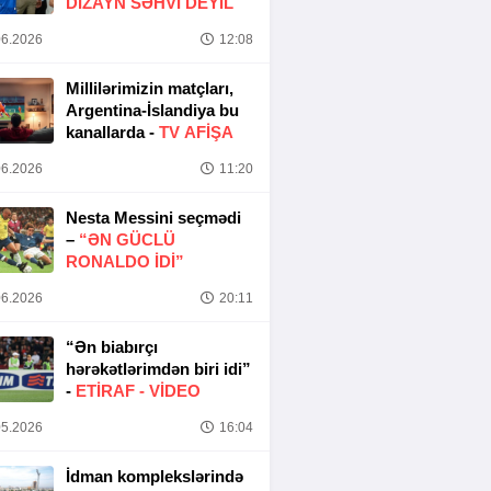
DIZAYN SƏHVI DEYIL
6.2026
12:08
Millilərimizin matçları,
Argentina-İslandiya bu
kanallarda -
TV AFİŞA
6.2026
11:20
Nesta Messini seçmədi
–
“ƏN GÜCLÜ
RONALDO IDI”
6.2026
20:11
“Ən biabırçı
hərəkətlərimdən biri idi”
-
ETIRAF -
VİDEO
5.2026
16:04
İdman komplekslərində