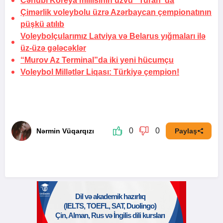
Cənubi Koreya millisinin üzvü "Turan"da
Çimərlik voleybolu üzrə Azərbaycan çempionatının
püşkü atılıb
Voleybolçularımız Latviya və Belarus yığmaları ilə
üz-üzə gələcəklər
“Murov Az Terminal”da iki yeni hücumçu
Voleybol Millətlər Liqası:
Türkiyə çempion!
0
0
Nərmin Vüqarqızı
Paylaş