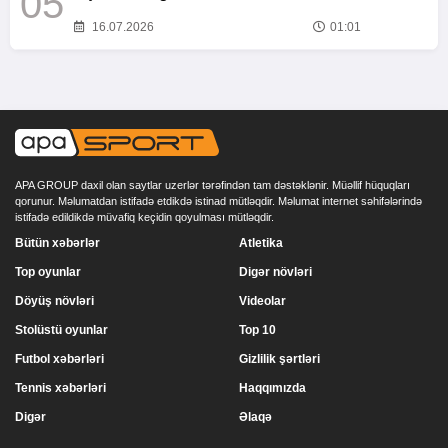
05
16.07.2026
01:01
APA GROUP daxil olan saytlar uzerlər tərəfindən tam dəstəklənir. Müəllif hüquqları
qorunur. Məlumatdan istifadə etdikdə istinad mütləqdir. Məlumat internet səhifələrində
istifadə edildikdə müvafiq keçidin qoyulması mütləqdir.
Bütün xəbərlər
Atletika
Top oyunlar
Digər növləri
Döyüş növləri
Videolar
Stolüstü oyunlar
Top 10
Futbol xəbərləri
Gizlilik şərtləri
Tennis xəbərləri
Haqqımızda
Digər
Əlaqə