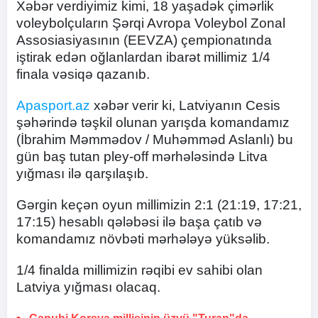
Xəbər verdiyimiz kimi, 18 yaşadək çimərlik
voleybolçuların Şərqi Avropa Voleybol Zonal
Assosiasiyasının (EEVZA) çempionatında
iştirak edən oğlanlardan ibarət millimiz 1/4
finala vəsiqə qazanıb.
Apasport.az
xəbər verir ki, Latviyanın Cesis
şəhərində təşkil olunan yarışda komandamız
(İbrahim Məmmədov / Muhəmməd Aslanlı) bu
gün baş tutan pley-off mərhələsində Litva
yığması ilə qarşılaşıb.
Gərgin keçən oyun millimizin 2:1 (21:19, 17:21,
17:15) hesablı qələbəsi ilə başa çatıb və
komandamız növbəti mərhələyə yüksəlib.
1/4 finalda millimizin rəqibi ev sahibi olan
Latviya yığması olacaq.