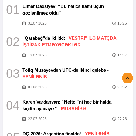
01
Elmar Baxşıyev: “Bu nəticə hamı üçün
gözlənilməz oldu”
31.07.2026
16:26
02
"Qarabağ"da iki itki:
"VESTRİ" İLƏ MATÇDA
İŞTİRAK ETMƏYƏCƏKLƏR
13.07.2026
14:37
03
Tofiq Musayevdən UFC-də ikinci qələbə -
YENİLƏNİB
01.08.2026
20:52
04
Karen Vardanyan: “Neftçi”ni heç bir halda
kiçiltməyəcəyik” -
MÜSAHİBƏ
22.07.2026
22:26
DÇ-2026: Argentina finalda! -
YENİLƏNİB