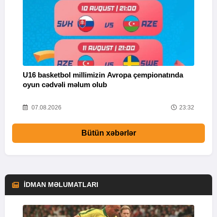
U16 basketbol millimizin Avropa çempionatında
M
oyun cədvəli məlum olub
58
07.08.2026
23:32
Bütün xəbərlər
İDMAN MƏLUMATLARI