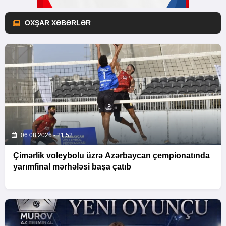
OXŞAR XƏBƏRLƏR
06.08.2026 - 21:52
Çimərlik voleybolu üzrə Azərbaycan çempionatında
yarımfinal mərhələsi başa çatıb