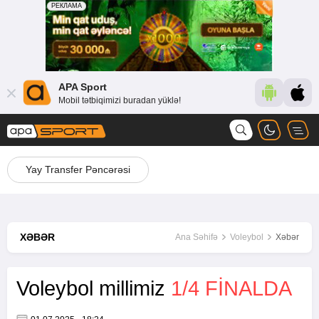
APA Sport
Mobil tətbiqimizi buradan yüklə!
Yay Transfer Pəncərəsi
XƏBƏR
Ana Səhifə
Voleybol
Xəbər
Voleybol millimiz
1/4 FINALDA