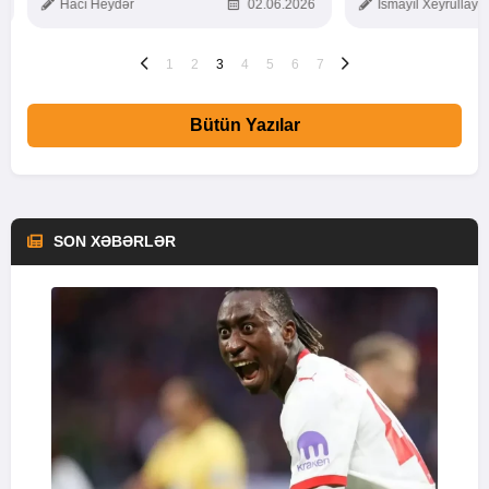
Hacı Heydər
02.06.2026
İsmayıl Xeyrullaye
1
2
3
4
5
6
7
Bütün Yazılar
SON XƏBƏRLƏR