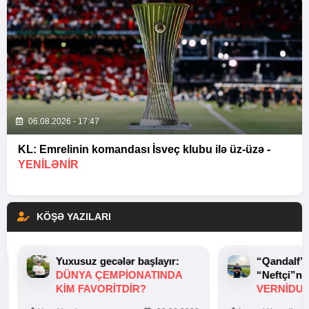
06.08.2026 - 17:47
KL: Emrelinin komandası İsveç klubu ilə üz-üzə -
YENİLƏNİR
KÖŞƏ YAZILARI
Yuxusuz gecələr başlayır:
“Qandalf”
DÜNYA ÇEMPIONATINDA
“Neftçi”ni
KIM FAVORITDIR?
VERNİDUB
TOXUNUŞ