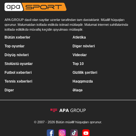
APA GROUP daxil olan saytlar uzerlər tərəfindən tam dəstəklənir. Müəllif hüquqları
qorunur. Məlumatdan istifadə etdikdə istinad mütləqdir. Məlumat internet səhifələrində
istifadə edildikdə müvafiq keçidin qoyulması mütləqdir.
Bütün xəbərlər
Atletika
Top oyunlar
Digər növləri
Döyüş növləri
Videolar
Stolüstü oyunlar
Top 10
Futbol xəbərləri
Gizlilik şərtləri
Tennis xəbərləri
Haqqımızda
Digər
Əlaqə
© 2007 - 2026 Bütün müəllif hüquqları qorunur.