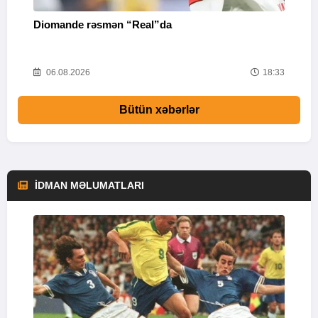
Diomande rəsmən “Real”da
K
Y
58
06.08.2026
18:33
Bütün xəbərlər
İDMAN MƏLUMATLARI