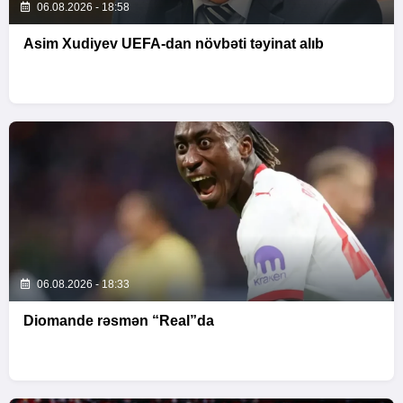
06.08.2026 - 18:58
Asim Xudiyev UEFA-dan növbəti təyinat alıb
06.08.2026 - 18:33
Diomande rəsmən “Real”da