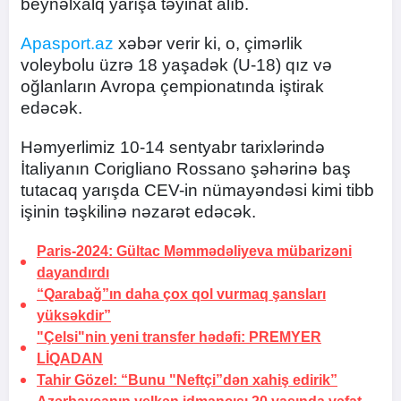
beynəlxalq yarışa təyinat alıb.
Apasport.az
xəbər verir ki, o, çimərlik
voleybolu üzrə 18 yaşadək (U-18) qız və
oğlanların Avropa çempionatında iştirak
edəcək.
Həmyerlimiz 10-14 sentyabr tarixlərində
İtaliyanın Corigliano Rossano şəhərinə baş
tutacaq yarışda CEV-in nümayəndəsi kimi tibb
işinin təşkilinə nəzarət edəcək.
Paris-2024: Gültac Məmmədəliyeva mübarizəni
dayandırdı
“Qarabağ”ın daha çox qol vurmaq
şansları
yüksəkdir”
"Çelsi"nin yeni transfer hədəfi:
PREMYER
LİQADAN
Tahir Gözel:
“Bunu "Neftçi”dən xahiş edirik”