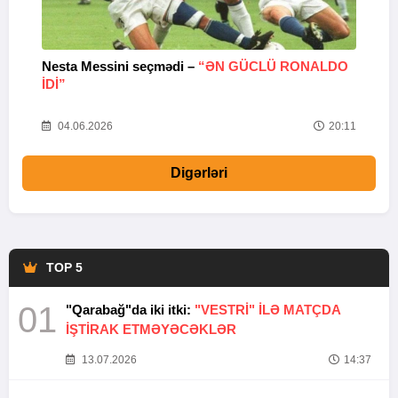
Nesta Messini seçmədi –
“ƏN GÜCLÜ RONALDO
“
IDI”
V
20
04.06.2026
20:11
Digərləri
TOP 5
01
"Qarabağ"da iki itki:
"VESTRİ" İLƏ MATÇDA
İŞTİRAK ETMƏYƏCƏKLƏR
13.07.2026
14:37