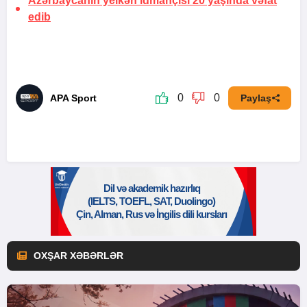
Azərbaycanın yelkən idmançısı 20 yaşında vəfat
edib
0
0
APA Sport
Paylaş
OXŞAR XƏBƏRLƏR