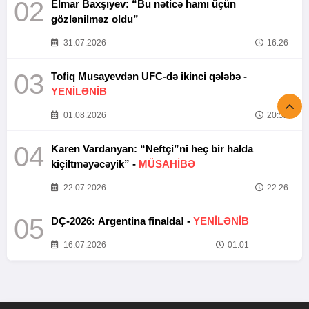
02
Elmar Baxşıyev: “Bu nəticə hamı üçün
gözlənilməz oldu”
31.07.2026
16:26
03
Tofiq Musayevdən UFC-də ikinci qələbə -
YENİLƏNİB
01.08.2026
20:52
04
Karen Vardanyan: “Neftçi”ni heç bir halda
kiçiltməyəcəyik” -
MÜSAHİBƏ
22.07.2026
22:26
05
DÇ-2026: Argentina finalda! -
YENİLƏNİB
16.07.2026
01:01