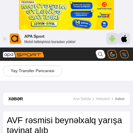
APA Sport
Mobil tətbiqimizi buradan yüklə!
Yay Transfer Pəncərəsi
XƏBƏR
Ana Səhifə
Voleybol
Xəbər
AVF rəsmisi beynəlxalq yarışa
təyinat alıb