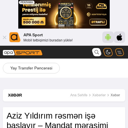
APA Sport
Mobil tətbiqimizi buradan yüklə!
Yay Transfer Pəncərəsi
XƏBƏR
Ana Səhifə
Xəbərlər
Xəbər
Aziz Yıldırım rəsmən işə
başlayır – Mandat mərasimi