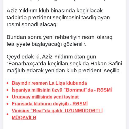
Aziz Yıldırım klub binasında keçiriləcək
tədbirdə prezident seçilməsini təsdiqləyən
rəsmi sənədi alacaq.
Bundan sonra yeni rəhbərliyin rəsmi olaraq
fəaliyyətə başlayacağı gözlənilir.
Qeyd edək ki, Aziz Yıldırım ötən gün
“Fənərbaxça”da keçirilən seçkidə Hakan Safini
məğlub edərək yenidən klub prezidenti seçilib.
Bayındır rəsmən La Liqa klubunda
İspaniya millisinin üzvü "Bornmut"da -
RƏSMİ
Uruqvay millisində yeni təyinat
Fransada klubunu dəyişib -
RƏSMİ
Vinisius “Real”da qaldı:
UZUNMÜDDƏTLİ
MÜQAVİLƏ