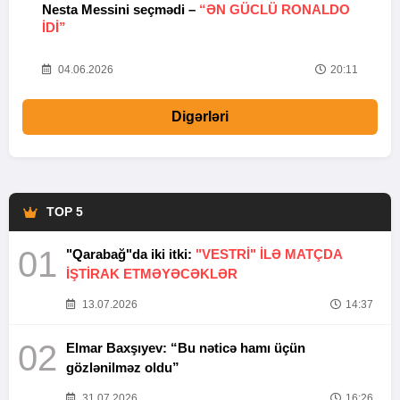
Nesta Messini seçmədi –
“ƏN GÜCLÜ RONALDO
“
IDI”
V
20
04.06.2026
20:11
Digərləri
TOP 5
01
"Qarabağ"da iki itki:
"VESTRİ" İLƏ MATÇDA
İŞTİRAK ETMƏYƏCƏKLƏR
13.07.2026
14:37
02
Elmar Baxşıyev: “Bu nəticə hamı üçün
gözlənilməz oldu”
31.07.2026
16:26