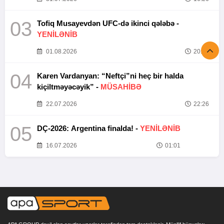
03
Tofiq Musayevdən UFC-də ikinci qələbə -
YENİLƏNİB
01.08.2026
20:52
04
Karen Vardanyan: “Neftçi”ni heç bir halda
kiçiltməyəcəyik” -
MÜSAHİBƏ
22.07.2026
22:26
05
DÇ-2026: Argentina finalda! -
YENİLƏNİB
16.07.2026
01:01