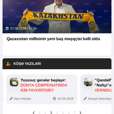
07.08.2026 - 13:54
Qazaxıstan millisinin yeni baş məşqçisi bəlli oldu
KÖŞƏ YAZILARI
Yuxusuz gecələr başlayır:
“Qandalf”
DÜNYA ÇEMPIONATINDA
“Neftçi”ni
KIM FAVORITDIR?
VERNİDUB
TOXUNUŞ
Hacı Heydər
02.06.2026
İsmayıl Xeyrullaye
1
2
3
4
5
6
7