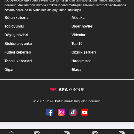
APA GROUP daxil olan saytlar uzerlər tərəfindən tam dəstəklənir. Müəllif hüquqları
qorunur. Məlumatdan istifadə etdikdə istinad mütləqdir. Məlumat internet səhifələrində
istifadə edildikdə müvafiq keçidin qoyulması mütləqdir.
Bütün xəbərlər
Atletika
Top oyunlar
Digər növləri
Döyüş növləri
Videolar
Stolüstü oyunlar
Top 10
Futbol xəbərləri
Gizlilik şərtləri
Tennis xəbərləri
Haqqımızda
Digər
Əlaqə
© 2007 - 2026 Bütün müəllif hüquqları qorunur.