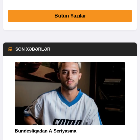
Bütün Yazılar
SON XƏBƏRLƏR
Bundesliqadan A Seriyasına
S