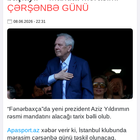
ÇƏRŞƏNBƏ GÜNÜ
08.06.2026 - 22:31
“Fənərbaxça”da yeni prezident Aziz Yıldırımın
rəsmi mandatını alacağı tarix bəlli olub.
Apasport.az
xəbər verir ki, İstanbul klubunda
mərasim çərşənbə günü təşkil olunacaq.