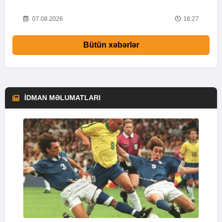
16
07.08.2026
16:27
Bütün xəbərlər
İDMAN MƏLUMATLARI