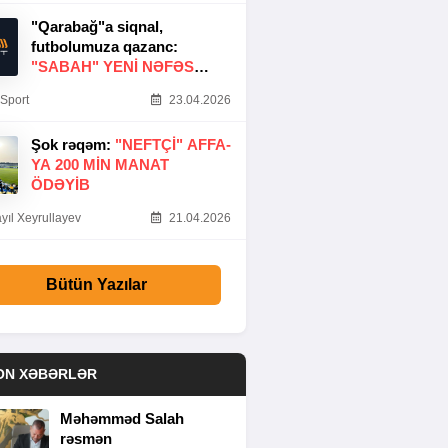
"Qarabağ"a siqnal,
futbolumuza qazanc:
"SABAH" YENI NƏFƏS
GƏTIRDI
Sport
23.04.2026
Şok rəqəm:
"NEFTÇI" AFFA-
YA 200 MIN MANAT
ÖDƏYIB
yıl Xeyrullayev
21.04.2026
Bütün Yazılar
ON XƏBƏRLƏR
Məhəmməd Salah
rəsmən