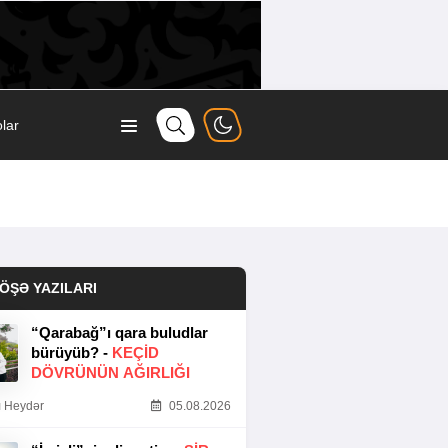
lar
ÖŞƏ YAZILARI
“Qarabağ”ı qara buludlar
bürüyüb? -
KEÇID
DÖVRÜNÜN AĞIRLIĞI
 Heydər
05.08.2026