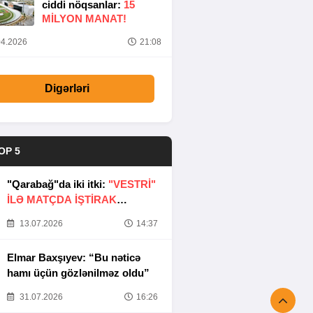
ciddi nöqsanlar:
15
MILYON MANAT!
4.2026
21:08
Digərləri
OP 5
"Qarabağ"da iki itki:
"VESTRİ"
İLƏ MATÇDA İŞTİRAK
ETMƏYƏCƏKLƏR
13.07.2026
14:37
Elmar Baxşıyev: “Bu nəticə
hamı üçün gözlənilməz oldu”
31.07.2026
16:26