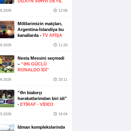
DIZAYN SƏHVI DEYIL
6.2026
12:08
Millilərimizin matçları,
Argentina-İslandiya bu
kanallarda -
TV AFİŞA
6.2026
11:20
Nesta Messini seçmədi
–
“ƏN GÜCLÜ
RONALDO IDI”
6.2026
20:11
“Ən biabırçı
hərəkətlərimdən biri idi”
-
ETIRAF -
VİDEO
5.2026
16:04
İdman komplekslərində