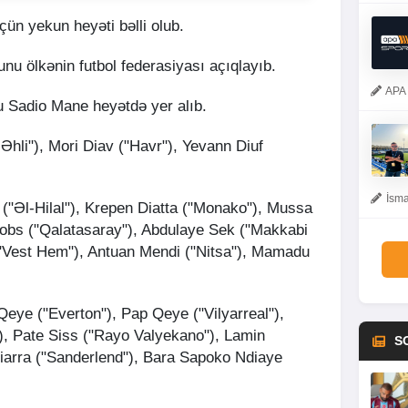
çün yekun heyəti bəlli olub.
unu ölkənin futbol federasiyası açıqlayıb.
APA 
 Sadio Mane heyətdə yer alıb.
hli"), Mori Diav ("Havr"), Yevann Diuf
İsma
i ("Əl-Hilal"), Krepen Diatta ("Monako"), Mussa
kobs ("Qalatasaray"), Abdulaye Sek ("Makkabi
 ("Vest Hem"), Antuan Mendi ("Nitsa"), Mamadu
Qeye ("Everton"), Pap Qeye ("Vilyarreal"),
), Pate Siss ("Rayo Valyekano"), Lamin
S
arra ("Sanderlend"), Bara Sapoko Ndiaye