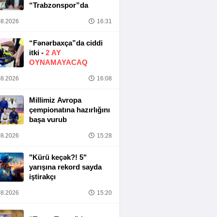
“Trabzonspor”da
8.2026
16:31
“Fənərbaxça”da ciddi
itki -
2 AY
OYNAMAYACAQ
8.2026
16:08
Millimiz Avropa
çempionatına hazırlığını
başa vurub
8.2026
15:28
"Kürü keçək?! 5"
yarışına rekord sayda
iştirakçı
8.2026
15:20