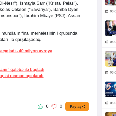
l-Nəsr"), İsmayla Sarr ("Kristal Pelas"),
Nikolas Cekson ("Bavariya"), Bamba Dyen
06.0
Samsunspor"), İbrahim Mbaye (PSJ), Assan
i mundialın final mərhələsinin I qrupunda
ları ilə qarşılaşacaq.
06.0
 açıqladı -
40 milyon avroya
yami” qələbə ilə başladı
06.0
qçisi rəsmən açıqlanıb
06.0
0
0
Paylaş