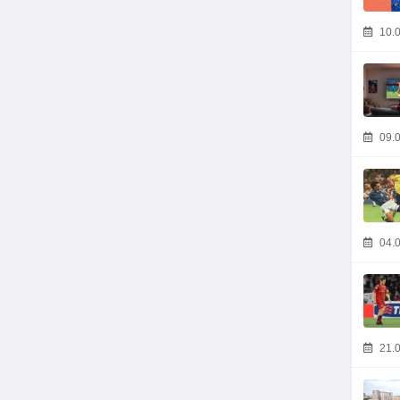
10.0
09.0
04.0
21.0