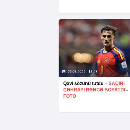
06.08.2026 - 13:53
Qavi sözünü tutdu –
SAÇINI
ÇƏHRAYI RƏNGƏ BOYATDI
-
FOTO