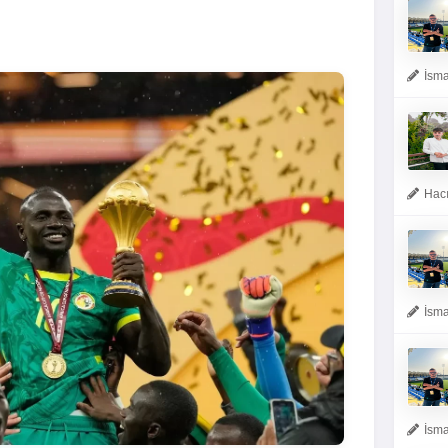
İsma
Hacı
İsma
İsma