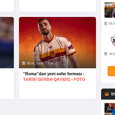
06.0
06.0
06.08.2026 - 13:06
"Roma"dan yeni səfər forması -
TARIXI GERBƏ QAYIDIŞ
-
FOTO
İ