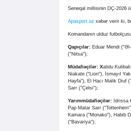
Seneqal millisinin DÇ-2026 ü
Apasport.az
xəbər verir ki, b
Komandanın ulduz futbolçusu
Qapıçılar:
Eduar Mendi ("Əl-Ə
("Nitsa");
​Müdafiəçilər: X
alidu Kulibal
Niakate ("Lion"), İsmayıl Ya
Hayfa"), El Hacı Malik Diuf
Sarr ("Çelsi");
​Yarımmüdafiəçilər:
İdrissa 
Pap Matar Sarr ("Tottenhem"
Kamara ("Monako"), Habib Di
("Bavariya");