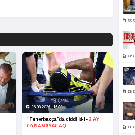
06.0
06.0
06.0
06.08.2026 - 16:08
“Fənərbaxça”da ciddi itki -
2 AY
OYNAMAYACAQ
06.0