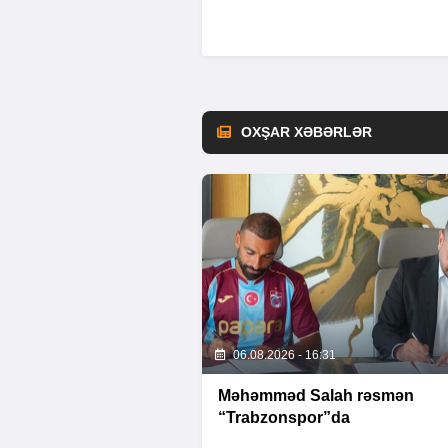
OXŞAR XƏBƏRLƏR
06.08.2026 - 16:31
Məhəmməd Salah rəsmən
“Trabzonspor”da