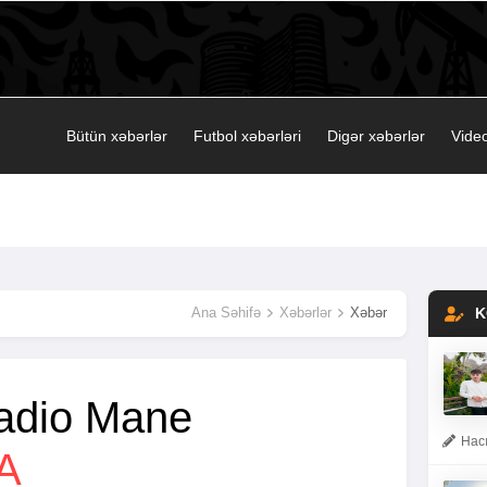
Bütün xəbərlər
Futbol xəbərləri
Digər xəbərlər
Video
Ana Səhifə
Xəbərlər
Xəbər
K
adio Mane
Hacı
A