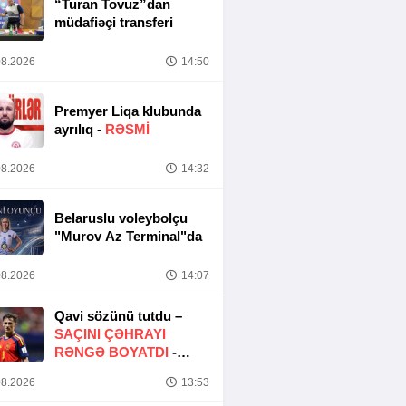
“Turan Tovuz”dan
müdafiəçi transferi
8.2026
14:50
Premyer Liqa klubunda
ayrılıq -
RƏSMİ
8.2026
14:32
Belaruslu voleybolçu
"Murov Az Terminal"da
8.2026
14:07
Qavi sözünü tutdu –
SAÇINI ÇƏHRAYI
RƏNGƏ BOYATDI
-
FOTO
8.2026
13:53