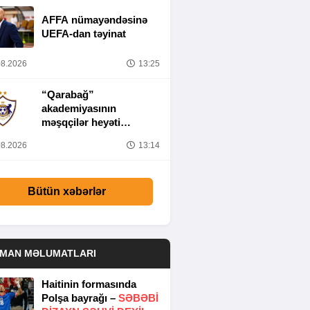
AFFA nümayəndəsinə
UEFA-dan təyinat
8.2026
13:25
“Qarabağ”
akademiyasının
məşqçilər heyəti
müəyyənləşib
8.2026
13:14
Bütün xəbərlər
DMAN MƏLUMATLARI
Haitinin formasında
Polşa bayrağı –
SƏBƏBI