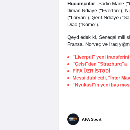
​Hücumçular:
Sadio Mane ("Ə
İliman Ndiaye ("Everton"), 
("Loryan"), Şerif Ndiaye ("
Diao ("Komo").
​Qeyd edək ki, Seneqal millis
Fransa, Norveç və İraq yığma
"Liverpul" yeni transferini
"Çelsi"dən "Strazburq"a
FİFA
ÜZR İSTƏDİ
Messi dubl etdi, “İnter Ma
“Nyukasl”ın yeni baş məş
APA Sport