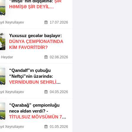
“İmişli”nin diqqətinə:
ŞIR
HƏMIŞƏ ŞIR DEYIL…
yıl Xeyrullayev
17.07.2026
Yuxusuz gecələr başlayır:
DÜNYA ÇEMPIONATINDA
KIM FAVORITDIR?
 Heydər
02.06.2026
“Qandalf”ın çubuğu
“Neftçi”nin üzərində:
VERNİDUBUN SEHRLİ
TOXUNUŞU
yıl Xeyrullayev
04.05.2026
“Qarabağ” çempionluğu
necə əldən verdi? -
TITULSUZ MÖVSÜMÜN 7
SƏBƏBI
yıl Xeyrullayev
01.05.2026