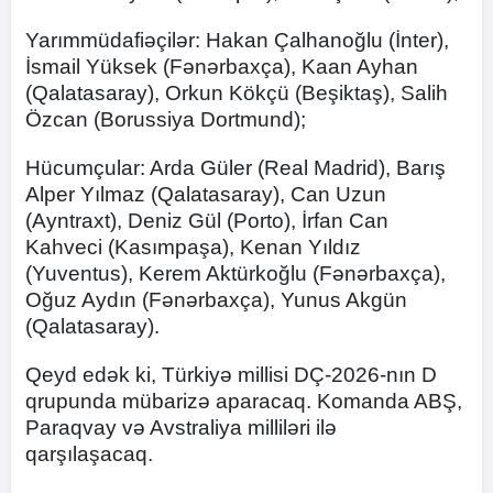
Yarımmüdafiəçilər: Hakan Çalhanoğlu (İnter),
İsmail Yüksek (Fənərbaxça), Kaan Ayhan
(Qalatasaray), Orkun Kökçü (Beşiktaş), Salih
Özcan (Borussiya Dortmund);
Hücumçular: Arda Güler (Real Madrid), Barış
Alper Yılmaz (Qalatasaray), Can Uzun
(Ayntraxt), Deniz Gül (Porto), İrfan Can
Kahveci (Kasımpaşa), Kenan Yıldız
(Yuventus), Kerem Aktürkoğlu (Fənərbaxça),
Oğuz Aydın (Fənərbaxça), Yunus Akgün
(Qalatasaray).
Qeyd edək ki, Türkiyə millisi DÇ-2026-nın D
qrupunda mübarizə aparacaq. Komanda ABŞ,
Paraqvay və Avstraliya milliləri ilə
qarşılaşacaq.