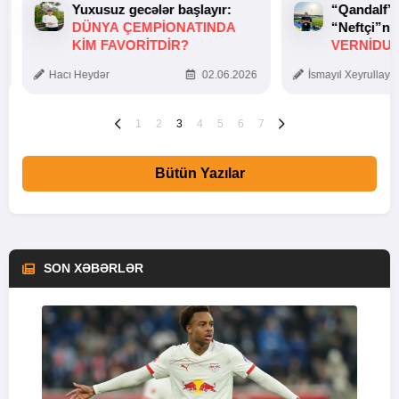
Yuxusuz gecələr başlayır:
“Qandalf”
DÜNYA ÇEMPIONATINDA
“Neftçi”ni
KIM FAVORITDIR?
VERNİDUB
TOXUNUŞ
Hacı Heydər
02.06.2026
İsmayıl Xeyrullaye
1
2
3
4
5
6
7
Bütün Yazılar
SON XƏBƏRLƏR