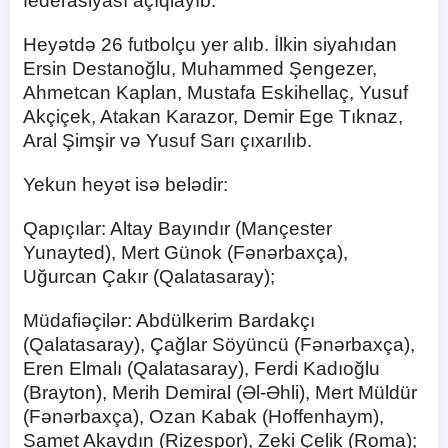
federasiyası açıqlayıb.
Heyətdə 26 futbolçu yer alıb. İlkin siyahıdan
Ersin Destanoğlu, Muhammed Şengezer,
Ahmetcan Kaplan, Mustafa Eskihellaç, Yusuf
Akçiçek, Atakan Karazor, Demir Ege Tıknaz,
Aral Şimşir və Yusuf Sarı çıxarılıb.
Yekun heyət isə belədir:
Qapıçılar: Altay Bayındır (Mançester
Yunayted), Mert Günok (Fənərbaxça),
Uğurcan Çakır (Qalatasaray);
Müdafiəçilər: Abdülkerim Bardakçı
(Qalatasaray), Çağlar Söyüncü (Fənərbaxça),
Eren Elmalı (Qalatasaray), Ferdi Kadıoğlu
(Brayton), Merih Demiral (Əl-Əhli), Mert Müldür
(Fənərbaxça), Ozan Kabak (Hoffenhaym),
Samet Akaydın (Rizespor), Zeki Çelik (Roma);