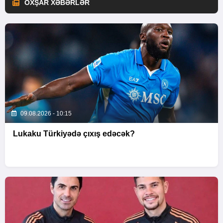
OXŞAR XƏBƏRLƏR
09.08.2026 - 10:15
Lukaku Türkiyədə çıxış edəcək?