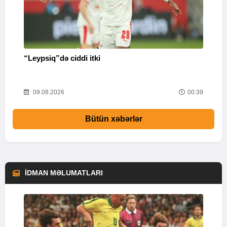
“Leypsiq”də ciddi itki
“
46
09.08.2026
00:39
Bütün xəbərlər
İDMAN MƏLUMATLARI