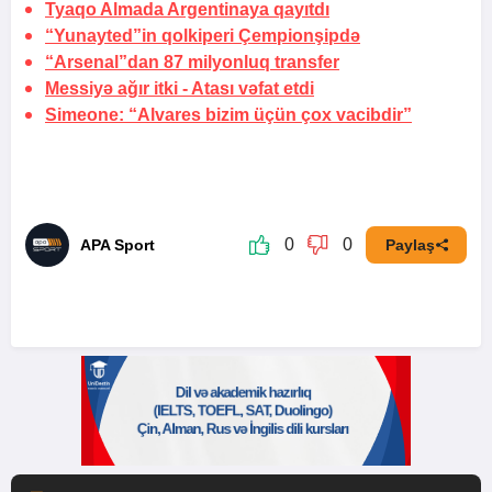
Tyaqo Almada Argentinaya qayıtdı
“Yunayted”in qolkiperi Çempionşipdə
“Arsenal”dan 87 milyonluq transfer
Messiyə ağır itki -
Atası vəfat etdi
Simeone: “Alvares bizim üçün çox vacibdir”
0
0
APA Sport
Paylaş