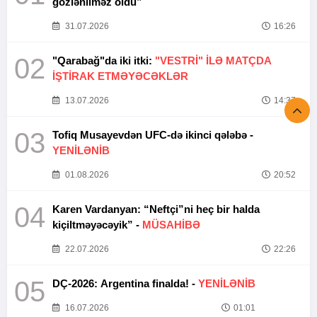
gözlənilməz oldu”
31.07.2026
16:26
02
"Qarabağ"da iki itki:
"VESTRİ" İLƏ MATÇDA
İŞTİRAK ETMƏYƏCƏKLƏR
13.07.2026
14:37
03
Tofiq Musayevdən UFC-də ikinci qələbə -
YENİLƏNİB
01.08.2026
20:52
04
Karen Vardanyan: “Neftçi”ni heç bir halda
kiçiltməyəcəyik” -
MÜSAHİBƏ
22.07.2026
22:26
05
DÇ-2026: Argentina finalda! -
YENİLƏNİB
16.07.2026
01:01