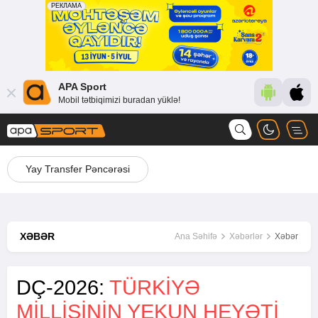
APA Sport
Mobil tətbiqimizi buradan yüklə!
Yay Transfer Pəncərəsi
XƏBƏR
Ana Səhifə
Xəbərlər
Xəbər
DÇ-2026:
TÜRKİYƏ
MİLLİSİNİN YEKUN HEYƏTİ