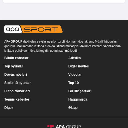
APA GROUP daxil olan saytlar uzerlər tərəfindən tam dəstəklənir. Müəllif hüquqları
qorunur. Məlumatdan istifadə etdikdə istinad mütləqdir. Məlumat internet səhifələrində
istifadə edildikdə müvafiq keçidin qoyulması mütləqdir.
Bütün xəbərlər
Atletika
Top oyunlar
Digər növləri
Döyüş növləri
Videolar
Stolüstü oyunlar
Top 10
Futbol xəbərləri
Gizlilik şərtləri
Tennis xəbərləri
Haqqımızda
Digər
Əlaqə