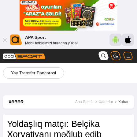
APA Sport
Mobil tətbiqimizi buradan yüklə!
Yay Transfer Pəncərəsi
XƏBƏR
Ana Səhifə
Xəbərlər
Xəbər
Yoldaşlıq matçı: Belçika
Xorvatiyanı məğlub edib