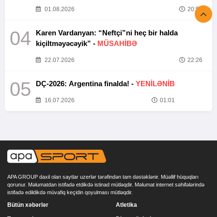
01.08.2026
20:52
04
Karen Vardanyan: “Neftçi”ni heç bir halda
kiçiltməyəcəyik” -
MÜSAHİBƏ
22.07.2026
22:26
05
DÇ-2026: Argentina finalda! -
YENİLƏNİB
16.07.2026
01:01
APA GROUP daxil olan saytlar uzerlər tərəfindən tam dəstəklənir. Müəllif hüquqları
qorunur. Məlumatdan istifadə etdikdə istinad mütləqdir. Məlumat internet səhifələrində
istifadə edildikdə müvafiq keçidin qoyulması mütləqdir.
Bütün xəbərlər
Atletika