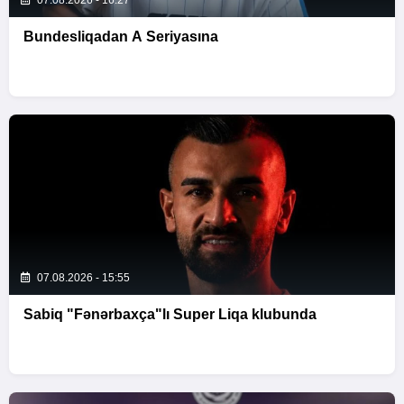
Bundesliqadan A Seriyasına
07.08.2026 - 15:55
Sabiq "Fənərbaxça"lı Super Liqa klubunda