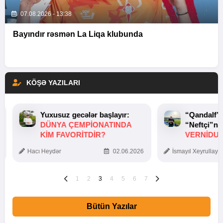
07.08.2026 - 13:38
Bayındır rəsmən La Liqa klubunda
KÖŞƏ YAZILARI
Yuxusuz gecələr başlayır:
“Qandalf”
DÜNYA ÇEMPIONATINDA
“Neftçi”ni
KIM FAVORITDIR?
VERNİDUB
TOXUNUŞ
Hacı Heydər
02.06.2026
İsmayıl Xeyrullaye
1
2
3
4
5
6
7
Bütün Yazılar