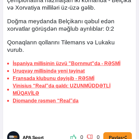
çempionatına hazırlaşan iki komanda - Belçika
və Xorvatiya milliləri üz-üzə gəlib.
Doğma meydanda Belçikanı qəbul edən
xorvatlar görüşdən məğlub ayrılıblar: 0:2
Qonaqların qollarını Tilemans və Lukaku
vurub.
İspaniya millisinin üzvü "Bornmut"da -
RƏSMİ
Uruqvay millisində yeni təyinat
Fransada klubunu dəyişib -
RƏSMİ
Vinisius “Real”da qaldı:
UZUNMÜDDƏTLİ
MÜQAVİLƏ
Diomande rəsmən “Real”da
0
0
APA Sport
Paylaş