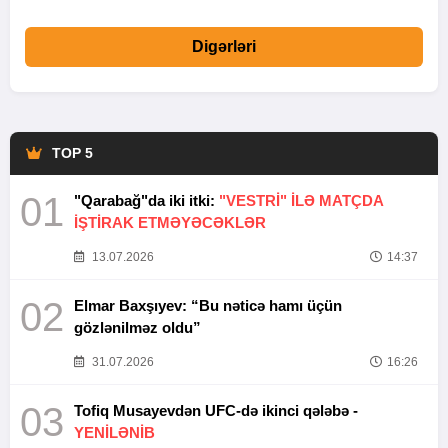
Digərləri
TOP 5
01
"Qarabağ"da iki itki:
"VESTRİ" İLƏ MATÇDA
İŞTİRAK ETMƏYƏCƏKLƏR
13.07.2026
14:37
02
Elmar Baxşıyev: “Bu nəticə hamı üçün
gözlənilməz oldu”
31.07.2026
16:26
03
Tofiq Musayevdən UFC-də ikinci qələbə -
YENİLƏNİB