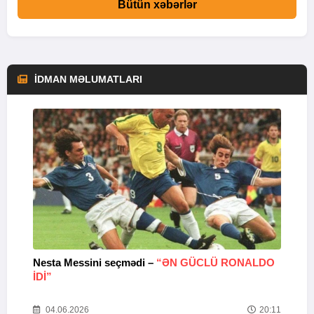
Bütün xəbərlər
İDMAN MƏLUMATLARI
Nesta Messini seçmədi –
“ƏN GÜCLÜ RONALDO
“
IDI”
V
20
04.06.2026
20:11