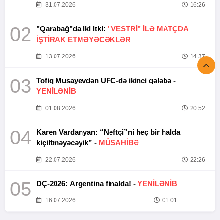
31.07.2026
16:26
02
"Qarabağ"da iki itki:
"VESTRİ" İLƏ MATÇDA
İŞTİRAK ETMƏYƏCƏKLƏR
13.07.2026
14:37
03
Tofiq Musayevdən UFC-də ikinci qələbə -
YENİLƏNİB
01.08.2026
20:52
04
Karen Vardanyan: “Neftçi”ni heç bir halda
kiçiltməyəcəyik” -
MÜSAHİBƏ
22.07.2026
22:26
05
DÇ-2026: Argentina finalda! -
YENİLƏNİB
16.07.2026
01:01