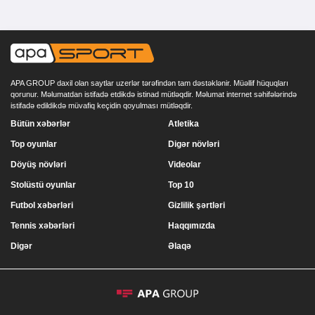
APA GROUP daxil olan saytlar uzerlər tərəfindən tam dəstəklənir. Müəllif hüquqları
qorunur. Məlumatdan istifadə etdikdə istinad mütləqdir. Məlumat internet səhifələrində
istifadə edildikdə müvafiq keçidin qoyulması mütləqdir.
Bütün xəbərlər
Atletika
Top oyunlar
Digər növləri
Döyüş növləri
Videolar
Stolüstü oyunlar
Top 10
Futbol xəbərləri
Gizlilik şərtləri
Tennis xəbərləri
Haqqımızda
Digər
Əlaqə