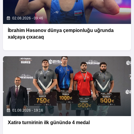
02.08.2026 - 09:46
İbrahim Həsənov dünya çempionluğu uğrunda
xalçaya çıxacaq
01.08.2026 - 19:16
Xatirə turnirinin ilk günündə 4 medal