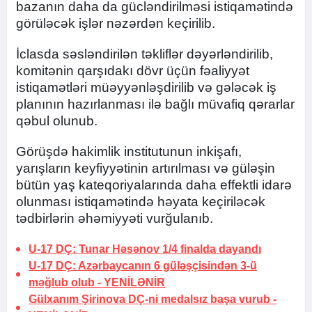
bazanın daha da gücləndirilməsi istiqamətində
görüləcək işlər nəzərdən keçirilib.
İclasda səsləndirilən təkliflər dəyərləndirilib,
komitənin qarşıdakı dövr üçün fəaliyyət
istiqamətləri müəyyənləşdirilib və gələcək iş
planının hazırlanması ilə bağlı müvafiq qərarlar
qəbul olunub.
Görüşdə hakimlik institutunun inkişafı,
yarışların keyfiyyətinin artırılması və güləşin
bütün yaş kateqoriyalarında daha effektli idarə
olunması istiqamətində həyata keçiriləcək
tədbirlərin əhəmiyyəti vurğulanıb.
U-17 DÇ: Tunar Həsənov 1/4 finalda dayandı
U-17 DÇ: Azərbaycanın 6 güləşçisindən 3-ü
məğlub olub -
YENİLƏNİR
Gülxanım Şirinova DÇ-ni medalsız başa vurub -