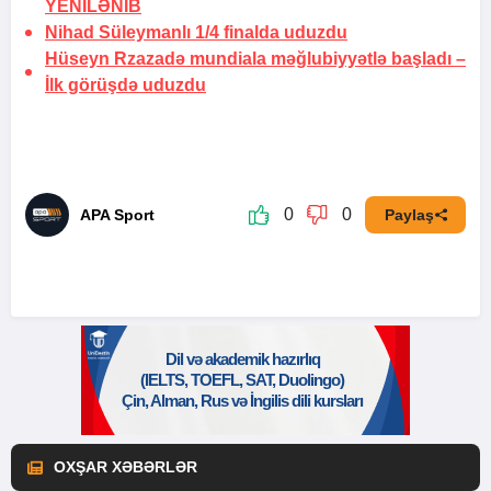
YENİLƏNİB
Nihad Süleymanlı 1/4 finalda uduzdu
Hüseyn Rzazadə mundiala məğlubiyyətlə başladı –
İlk görüşdə uduzdu
0
0
APA Sport
Paylaş
OXŞAR XƏBƏRLƏR