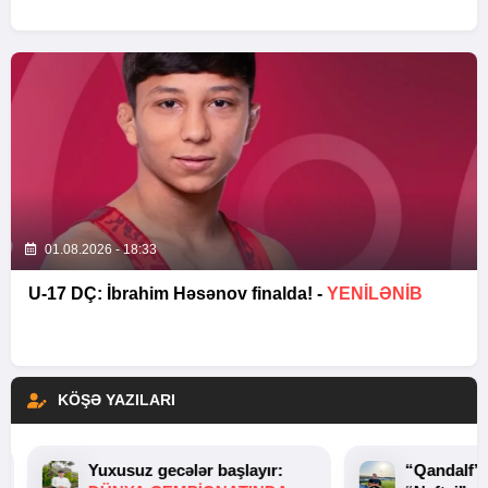
01.08.2026 - 18:33
U-17 DÇ: İbrahim Həsənov finalda! -
YENİLƏNİB
KÖŞƏ YAZILARI
Yuxusuz gecələr başlayır:
“Qandalf”