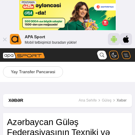
APA Sport
Mobil tətbiqimizi buradan yüklə!
Yay Transfer Pəncərəsi
XƏBƏR
Ana Səhifə
Güləş
Xəbər
Azərbaycan Güləş
Federasiyasının Texniki və