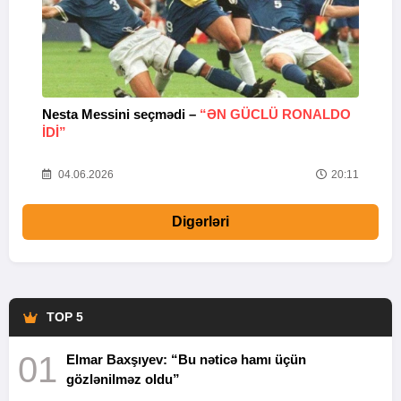
Nesta Messini seçmədi –
“ƏN GÜCLÜ RONALDO
“
IDI”
V
20
04.06.2026
20:11
Digərləri
TOP 5
01
Elmar Baxşıyev: “Bu nəticə hamı üçün
gözlənilməz oldu”