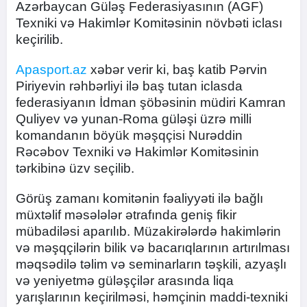
Azərbaycan Güləş Federasiyasının (AGF)
Texniki və Hakimlər Komitəsinin növbəti iclası
keçirilib.
Apasport.az
xəbər verir ki, baş katib Pərvin
Piriyevin rəhbərliyi ilə baş tutan iclasda
federasiyanın İdman şöbəsinin müdiri Kamran
Quliyev və yunan-Roma güləşi üzrə milli
komandanın böyük məşqçisi Nurəddin
Rəcəbov Texniki və Hakimlər Komitəsinin
tərkibinə üzv seçilib.
Görüş zamanı komitənin fəaliyyəti ilə bağlı
müxtəlif məsələlər ətrafında geniş fikir
mübadiləsi aparılıb. Müzakirələrdə hakimlərin
və məşqçilərin bilik və bacarıqlarının artırılması
məqsədilə təlim və seminarların təşkili, azyaşlı
və yeniyetmə güləşçilər arasında liqa
yarışlarının keçirilməsi, həmçinin maddi-texniki