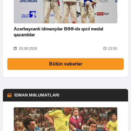
Azərbaycanlı idmançılar BƏƏ-də qızıl medal
Ç
qazanıblar
Y
01
05.08.2026
23:50
Bütün xəbərlər
İDMAN MƏLUMATLARI