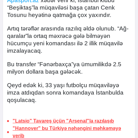
Apasport.az
xəbər verir ki, İstanbul klubu
“Beşiktaş”la müqaviləsi başa çatan Cenk
Tosunu heyətinə qatmağa çox yaxındır.
Artıq tərəflər arasında razılıq əldə olunub. “Ağ-
qaralar”la ortaq məxrəcə gələ bilməyən
hücumçu yeni komandası ilə 2 illik müqavilə
imzalayacaq.
Bu transfer “Fənərbaxça”ya ümumilikdə 2.5
milyon dollara başa gələcək.
Qeyd edək ki, 33 yaşı futbolçu müqaviləyə
imza atdıqdan sonra komandaya İstanbulda
qoşulacaq.
"Latsio" Tavareş üçün "Arsenal"la razılaşıb
"Hannover" bu Türkiyə nəhəngini məhkəməyə
verib