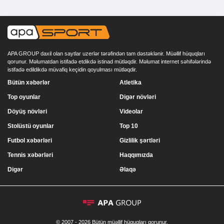
APA GROUP daxil olan saytlar uzerlər tərəfindən tam dəstəklənir. Müəllif hüquqları
qorunur. Məlumatdan istifadə etdikdə istinad mütləqdir. Məlumat internet səhifələrində
istifadə edildikdə müvafiq keçidin qoyulması mütləqdir.
Bütün xəbərlər
Atletika
Top oyunlar
Digər növləri
Döyüş növləri
Videolar
Stolüstü oyunlar
Top 10
Futbol xəbərləri
Gizlilik şərtləri
Tennis xəbərləri
Haqqımızda
Digər
Əlaqə
© 2007 - 2026 Bütün müəllif hüquqları qorunur.