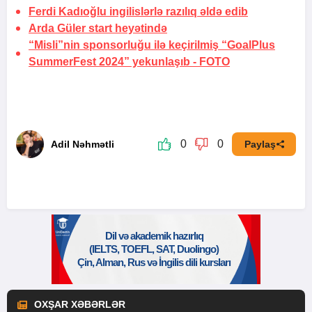
Ferdi Kadıoğlu ingilislərlə razılıq əldə edib
Arda Güler start heyətində
“Misli”nin sponsorluğu ilə keçirilmiş “GoalPlus
SummerFest 2024” yekunlaşıb -
FOTO
0
0
Adil Nəhmətli
Paylaş
OXŞAR XƏBƏRLƏR