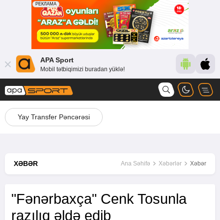
APA Sport
Mobil tətbiqimizi buradan yüklə!
Yay Transfer Pəncərəsi
XƏBƏR
Ana Səhifə
Xəbərlər
Xəbər
"Fənərbaxça" Cenk Tosunla
razılıq əldə edib