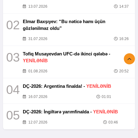
13.07.2026
14:37
02
Elmar Baxşıyev: “Bu nəticə hamı üçün
gözlənilməz oldu”
31.07.2026
16:26
03
Tofiq Musayevdən UFC-də ikinci qələbə -
YENİLƏNİB
01.08.2026
20:52
04
DÇ-2026: Argentina finalda! -
YENİLƏNİB
16.07.2026
01:01
05
DÇ-2026: İngiltərə yarımfinalda -
YENİLƏNİB
12.07.2026
03:46