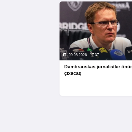
09.08.2026 - 17:37
Dambrauskas jurnalistlər önü
çıxacaq