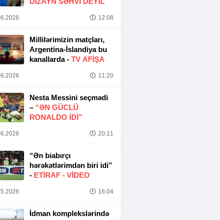
DIZAYN SƏHVI DEYIL
6.2026
12:08
Millilərimizin matçları,
Argentina-İslandiya bu
kanallarda -
TV AFİŞA
6.2026
11:20
Nesta Messini seçmədi
–
“ƏN GÜCLÜ
RONALDO IDI”
6.2026
20:11
“Ən biabırçı
hərəkətlərimdən biri idi”
-
ETIRAF -
VİDEO
5.2026
16:04
İdman komplekslərində