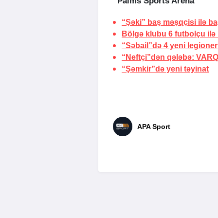
“Palms Sports Arena”
“Şəki” baş məşqçisi ilə bağ
Bölgə klubu 6 futbolçu ilə
“Səbail”də 4 yeni legioner
“Neftçi”dən qələbə:
VARQ
“Şəmkir”də yeni təyinat
APA Sport