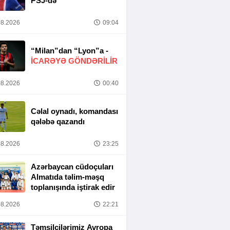
PSJ-də
8.2026
09:04
“Milan”dan “Lyon”a -
İCARƏYƏ GÖNDƏRİLİR
8.2026
00:40
Cəlal oynadı, komandası
qələbə qazandı
8.2026
23:25
Azərbaycan cüdoçuları
Almatıda təlim-məşq
toplanışında iştirak edir
8.2026
22:21
Təmsilçilərimiz Avropa