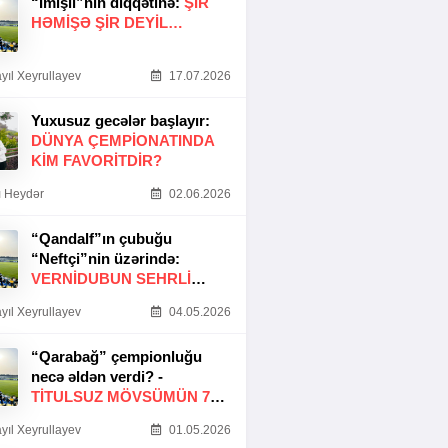
“İmişli”nin diqqətinə:
ŞIR
HƏMIŞƏ ŞIR DEYIL…
yıl Xeyrullayev
17.07.2026
Yuxusuz gecələr başlayır:
DÜNYA ÇEMPIONATINDA
KIM FAVORITDIR?
 Heydər
02.06.2026
“Qandalf”ın çubuğu
“Neftçi”nin üzərində:
VERNİDUBUN SEHRLİ
TOXUNUŞU
yıl Xeyrullayev
04.05.2026
“Qarabağ” çempionluğu
necə əldən verdi? -
TITULSUZ MÖVSÜMÜN 7
SƏBƏBI
yıl Xeyrullayev
01.05.2026