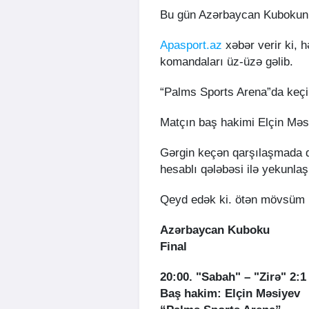
Bu gün Azərbaycan Kubokunun 
Apasport.az
xəbər verir ki, h
komandaları üz-üzə gəlib.
“Palms Sports Arena”da keçiri
Matçın baş hakimi Elçin Məs
Gərgin keçən qarşılaşmada qa
hesablı qələbəsi ilə yekunlaş
Qeyd edək ki. ötən mövsüm k
Azərbaycan Kuboku
Final
20:00. "Sabah" – "Zirə" 2:1
Baş hakim: Elçin Məsiyev