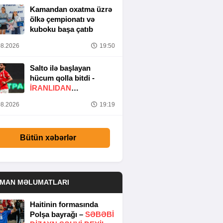
Kamandan oxatma üzrə
ölkə çempionatı və
kuboku başa çatıb
8.2026
19:50
Salto ilə başlayan
hücum qolla bitdi -
İRANLIDAN
MÖHTƏŞƏM ASSIST
-
8.2026
19:19
VİDEO
Bütün xəbərlər
DMAN MƏLUMATLARI
Haitinin formasında
Polşa bayrağı –
SƏBƏBI