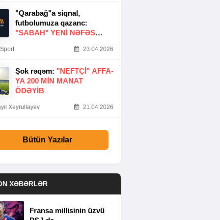
"Qarabağ"a siqnal,
futbolumuza qazanc:
"SABAH" YENI NƏFƏS
GƏTIRDI
Sport
23.04.2026
Şok rəqəm:
"NEFTÇI" AFFA-
YA 200 MIN MANAT
ÖDƏYIB
yıl Xeyrullayev
21.04.2026
Bütün Yazılar
ON XƏBƏRLƏR
Fransa millisinin üzvü