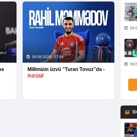
09.0
09.08.2026 - 17:04
09.0
nə
Millimizin üzvü “Turan Tovuz”da -
RƏSMİ
İ