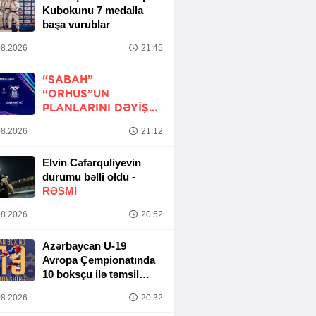
Kubokunu 7 medalla
başa vurublar
8.2026
21:45
“SABAH”
“ORHUS”UN
PLANLARINI DƏYIŞDI
-
LIQA MATÇI TƏXIRƏ
8.2026
21:12
SALINDI
Elvin Cəfərquliyevin
durumu bəlli oldu -
RƏSMİ
8.2026
20:52
Azərbaycan U-19
Avropa Çempionatında
10 boksçu ilə təmsil
olunacaq
8.2026
20:32