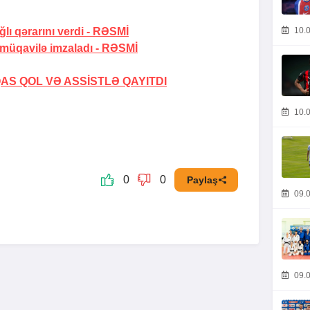
lı qərarını verdi -
RƏSMİ
10.0
 müqavilə imzaladı -
RƏSMİ
AS QOL VƏ ASSİSTLƏ QAYITDI
10.0
0
0
Paylaş
09.0
09.0