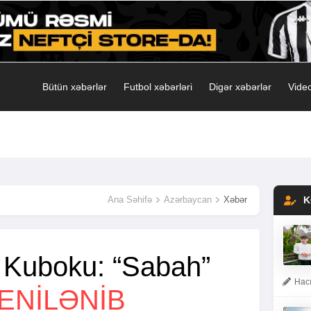
Bütün xəbərlər
Futbol xəbərləri
Digər xəbərlər
Video
Ana Səhifə
Azərbaycan
Xəbər
K
 Kuboku: “Sabah”
Hacı
ENİLƏNİB