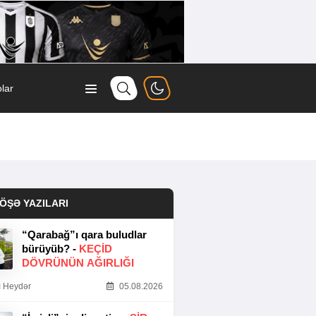
lar
ÖŞƏ YAZILARI
“Qarabağ”ı qara buludlar
bürüyüb? -
KEÇID
DÖVRÜNÜN AĞIRLIĞI
 Heydər
05.08.2026