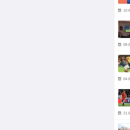
10.0
09.0
04.0
21.0