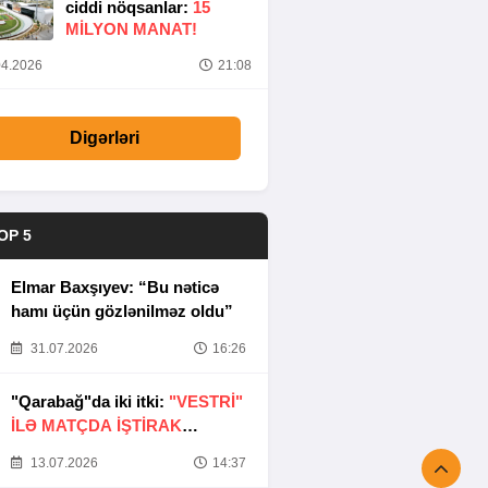
ciddi nöqsanlar:
15
MILYON MANAT!
4.2026
21:08
Digərləri
OP 5
Elmar Baxşıyev: “Bu nəticə
hamı üçün gözlənilməz oldu”
31.07.2026
16:26
"Qarabağ"da iki itki:
"VESTRİ"
İLƏ MATÇDA İŞTİRAK
ETMƏYƏCƏKLƏR
13.07.2026
14:37