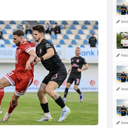
İsma
Hacı
İsma
İsma