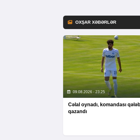
OXŞAR XƏBƏRLƏR
09.08.2026 - 23:25
Cəlal oynadı, komandası qələ
qazandı