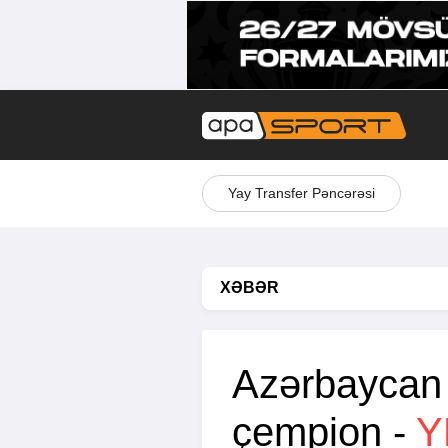
Yay Transfer Pəncərəsi
XƏBƏR
Azərbaycan
çempion -
Y