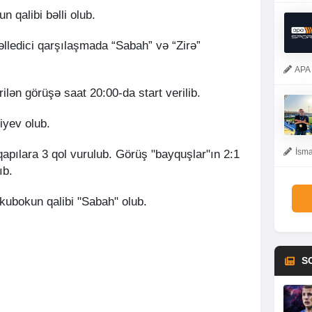
qalibi bəlli olub.
əlledici qarşılaşmada “Sabah” və “Zirə”
APA 
lən görüşə saat 20:00-da start verilib.
iyev olub.
İsma
pılara 3 qol vurulub. Görüş "bayquşlar"ın 2:1
ıb.
ubokun qalibi "Sabah" olub.
S