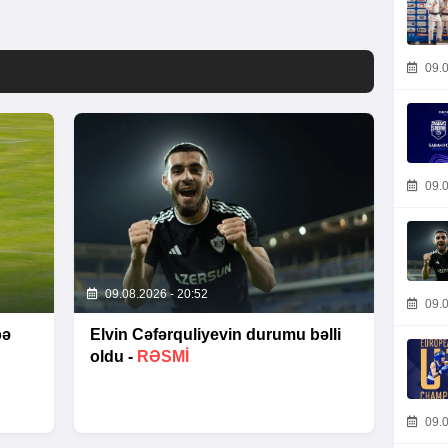
09.0
09.0
09.08.2026 - 20:52
09.0
bə
Elvin Cəfərquliyevin durumu bəlli
oldu -
RƏSMİ
09.0